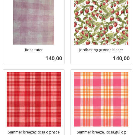
Rosa ruter
Jordbær og grønne blader
inkl.
inkl.
Pris
Pris
140,00
140,00
mva.
mva.
Summer breeze: Rosa og røde
Summer breeze. Rosa,gul og