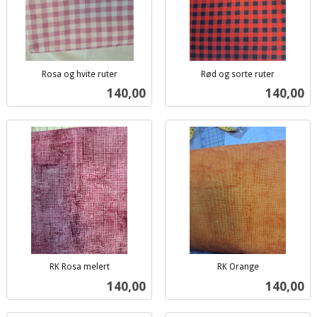
Rosa og hvite ruter
Rød og sorte ruter
inkl.
inkl.
Pris
Pris
140,00
140,00
mva.
mva.
RK Rosa melert
RK Orange
inkl.
inkl.
Pris
Pris
140,00
140,00
mva.
mva.