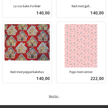
La oss bake-Forklær
Rød med gull..
inkl.
inkl.
Pris
Pris
140,00
140,00
mva.
mva.
Rød med pepperkakehus
Pippi med venner
inkl.
inkl.
Pris
Pris
140,00
222,00
mva.
mva.
Neste ›