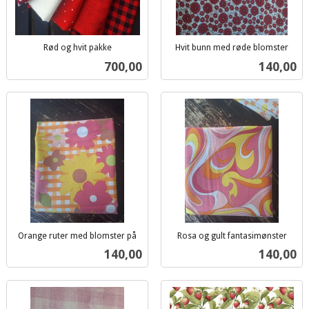
Rød og hvit pakke
Hvit bunn med røde blomster
inkl.
inkl.
Pris
Pris
700,00
140,00
mva.
mva.
Orange ruter med blomster på
Rosa og gult fantasimønster
inkl.
inkl.
Pris
Pris
140,00
140,00
mva.
mva.