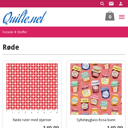
Gå
til
innholdet
0
Forside
Stoffer
Røde
Røde ruter med stjerner
Syltetøyglass Rosa bunn
inkl.
inkl.
Pris
Pris
140,00
140,00