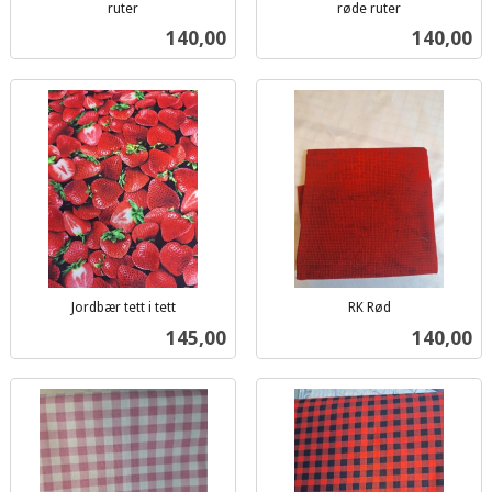
ruter
røde ruter
inkl.
inkl.
Pris
Pris
140,00
140,00
mva.
mva.
Jordbær tett i tett
RK Rød
inkl.
inkl.
Pris
Pris
145,00
140,00
mva.
mva.