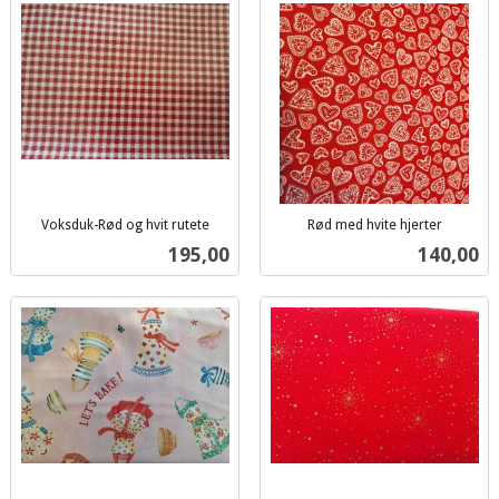
Voksduk-Rød og hvit rutete
Rød med hvite hjerter
inkl.
inkl.
Pris
Pris
195,00
140,00
mva.
mva.