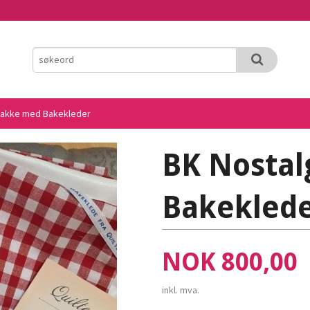
pakke med Bakekleder
BK Nostal
Bakekled
Pris
NOK
800,00
inkl. mva.