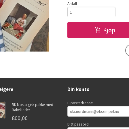
Antall
Kjøp
elgere
Din konto
E-postadresse
BK Nostalgisk pakke med
Bakekleder
800,00
Ditt passord