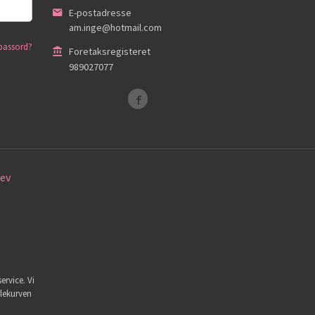
E-postadresse
am.inge@hotmail.com
passord?
Foretaksregisteret
989027077
ev
ervice. Vi
dlekurven