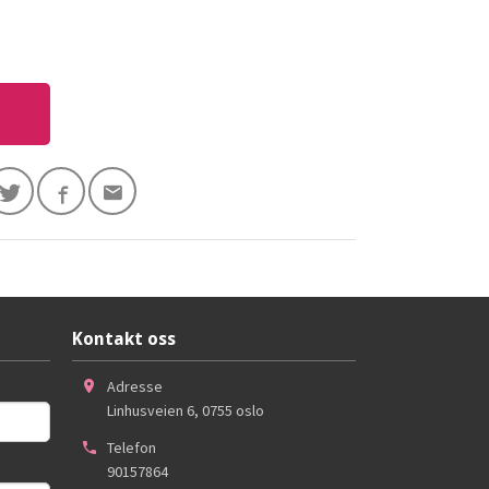
Kontakt oss
Adresse
Linhusveien 6
,
0755
oslo
Telefon
90157864