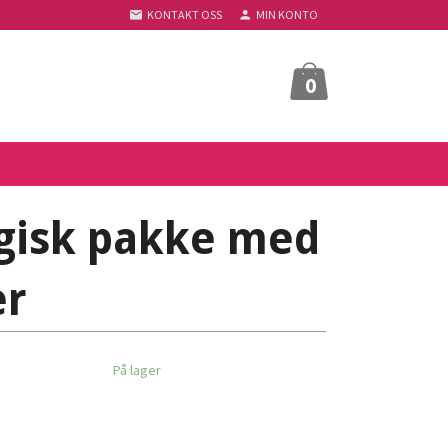
KONTAKT OSS
MIN KONTO
0
gisk pakke med
er
På lager