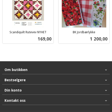
Scandiquilt Rutevev NYHET
BK Jordbærlykke
inkl.
inkl.
Pris
Pris
169,00
1 200,00
mva.
mva.
Om butikken
Bestselgere
Din konto
Kontakt oss