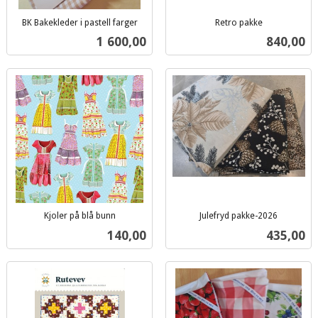
BK Bakekleder i pastell farger
Retro pakke
inkl.
inkl.
Pris
Pris
1 600,00
840,00
mva.
mva.
Kjoler på blå bunn
Julefryd pakke-2026
inkl.
inkl.
Pris
Pris
140,00
435,00
mva.
mva.