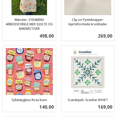
Mønster. SYDAMENS
Clip on Pynteknapper-
ARBEIDSFORKLE MED QUILTE OG
Hjerteformede kronblader
inkl.
BAKEMOTIVER
inkl.
mva.
Pris
Pris
498,00
269,00
mva.
Syltetøyglass Rosa bunn
Scandiquilt. Granbar NYHET
inkl.
inkl.
Pris
Pris
140,00
169,00
mva.
mva.