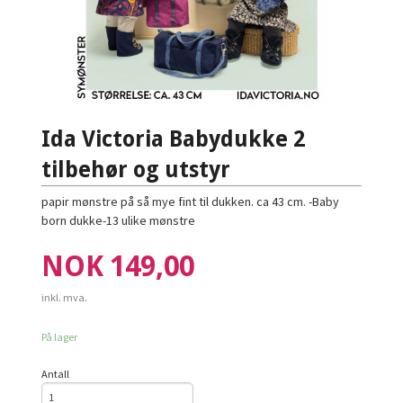
Ida Victoria Babydukke 2
tilbehør og utstyr
papir mønstre på så mye fint til dukken. ca 43 cm. -Baby
born dukke-13 ulike mønstre
Pris
NOK
149,00
inkl. mva.
På lager
Antall