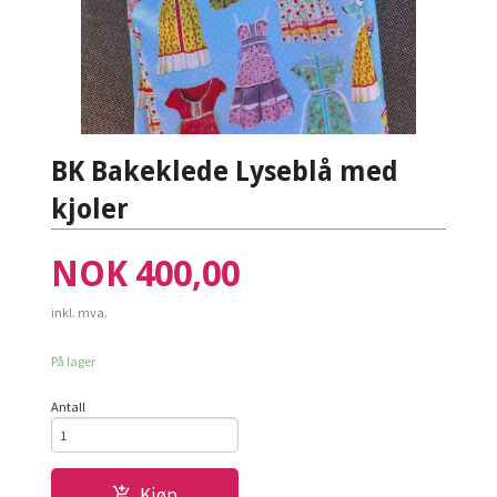
BK Bakeklede Lyseblå med
kjoler
Pris
NOK
400,00
inkl. mva.
På lager
Antall
Kjøp