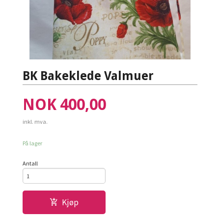
BK Bakeklede Valmuer
Pris
NOK
400,00
inkl. mva.
På lager
Antall
Kjøp