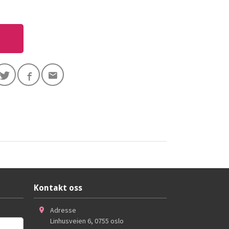
Kontakt oss
Adresse
Linhusveien 6
,
0755
oslo