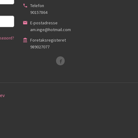
Telefon
90157864
E-postadresse
am.inge@hotmail.com
passord?
Foretaksregisteret
989027077
ev