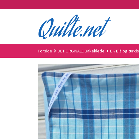
Gå
til
innholdet
Forside
DET ORGINALE Bakeklede
BK Blå og turki