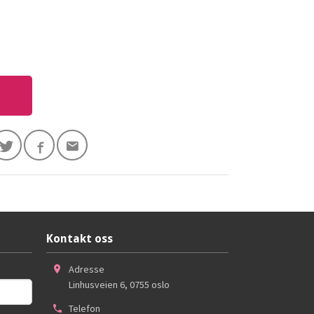
Kontakt oss
Adresse
Linhusveien 6
,
0755
oslo
Telefon