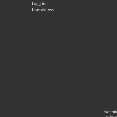
Logg inn
Kontakt oss
Vår nettb
bruker c