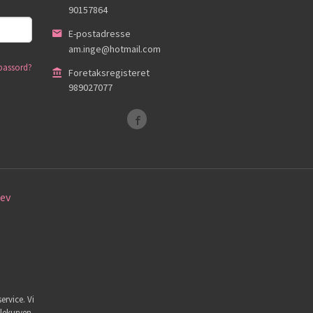
90157864
E-postadresse
am.inge@hotmail.com
passord?
Foretaksregisteret
989027077
ev
ervice. Vi
dlekurven