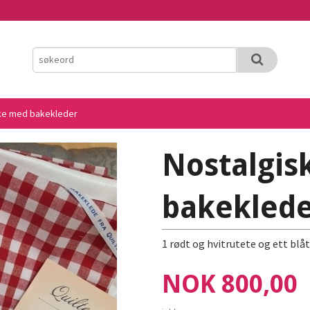
ke med bakekleder
Nostalgis
bakekled
1 rødt og hvitrutete og ett blåt
Pris
NOK
800,00