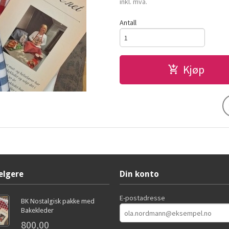
inkl. mva.
Antall
Kjøp
elgere
Din konto
E-postadresse
BK Nostalgisk pakke med
Bakekleder
800,00