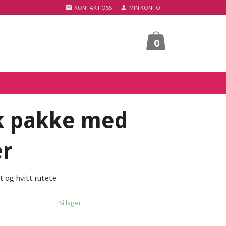
KONTAKT OSS
MIN KONTO
0
k pakke med
er
t og hvitt rutete
På lager