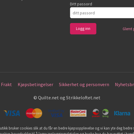
Ditt passord
Glemt 
Frakt
Kjøpsbetingelser
Sikkerhet og personvern
Nyhetsbr
© Quilte.net og Strikkeloftet.net
utikk bruker cookies slik at du får en bedre kjøpsopplevelse og vi kan yte deg bedre s
ookies hovedsaklig til å lagre innloggingsdetaljer og huske hva du har puttet i han