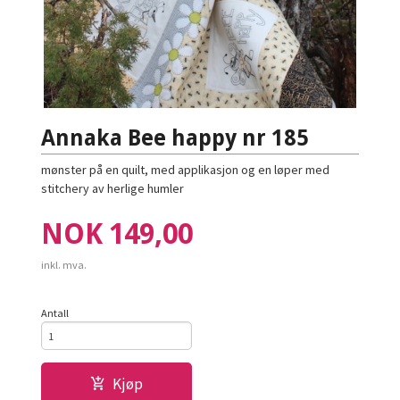
Annaka Bee happy nr 185
mønster på en quilt, med applikasjon og en løper med
stitchery av herlige humler
Pris
NOK
149,00
inkl. mva.
Antall
Kjøp