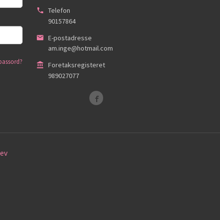
Telefon
90157864
E-postadresse
am.inge@hotmail.com
passord?
Foretaksregisteret
989027077
ev