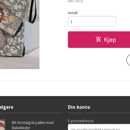
inkl. mva.
Antall
Kjøp
elgere
Din konto
E-postadresse
BK Nostalgisk pakke med
Bakekleder