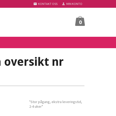
KONTAKT OSS
MIN KONTO
0
 oversikt nr
"Stor pågang, ekstra leveringstid,
2-4 uker"