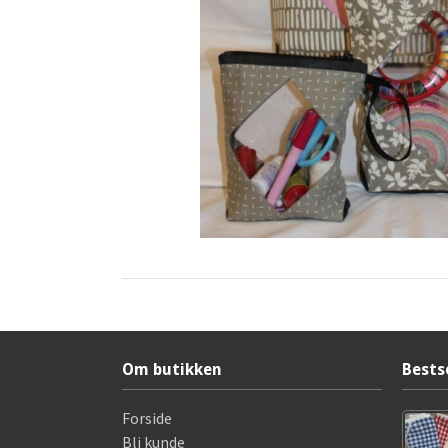
Om butikken
Bests
Forside
Bli kunde