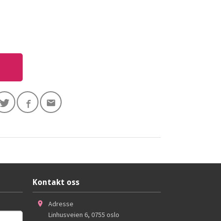
Kontakt oss
Adresse
Linhusveien 6
,
0755
oslo