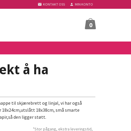
KONTAKT OSS
MIN KONTO
0
ekt å ha
ppe til skjærebrett og linjal, vi har også
er 18x24cm,utslått 18x38cm, små smarte
ir,så den ligger støtt.
"Stor pågang, ekstra leveringstid,