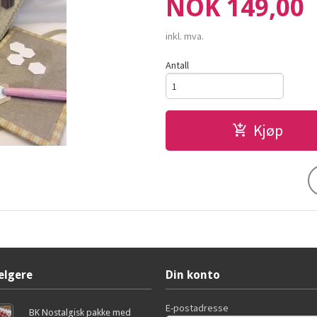
Pris
NOK
149,00
inkl. mva.
Antall
Kjøp
elgere
Din konto
E-postadresse
BK Nostalgisk pakke med