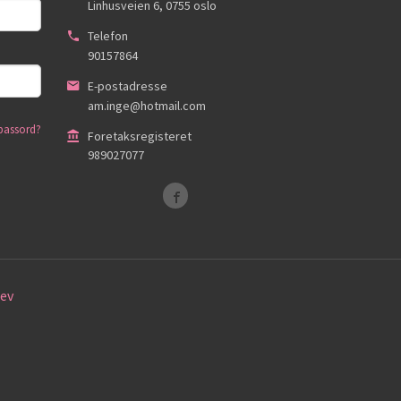
Linhusveien 6
,
0755
oslo
Telefon
90157864
E-postadresse
am.inge@hotmail.com
passord?
Foretaksregisteret
989027077
ev