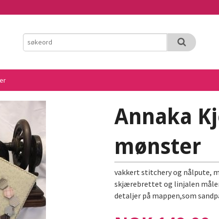
er
Annaka Kj
mønster
vakkert stitchery og nålpute, ma
skjærebrettet og linjalen mål
detaljer på mappen,som sandpap