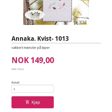
Annaka. Kvist- 1013
vakkert mønster på løper
Pris
NOK
149,00
inkl. mva.
Antall
Kjøp