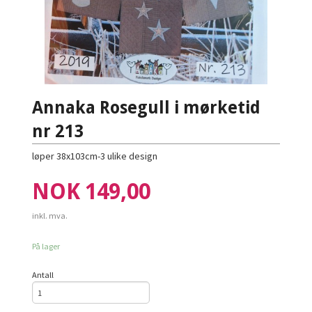
Annaka Rosegull i mørketid
nr 213
løper 38x103cm-3 ulike design
Pris
NOK
149,00
inkl. mva.
På lager
Antall