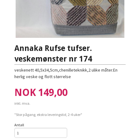
Annaka Rufse tufser.
veskemønster nr 174
veskenett 40,5x34,5cm,chenilleteknikk,2 ulike måter.En
herlig veske og flott størrelse
Pris
NOK
149,00
inkl. mva.
"Stor pågang, ekstra leveringstid, 2-4 uker"
Antall