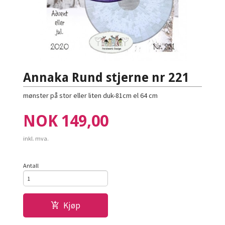
Annaka Rund stjerne nr 221
mønster på stor eller liten duk-81cm el 64 cm
Pris
NOK
149,00
inkl. mva.
Antall
Kjøp