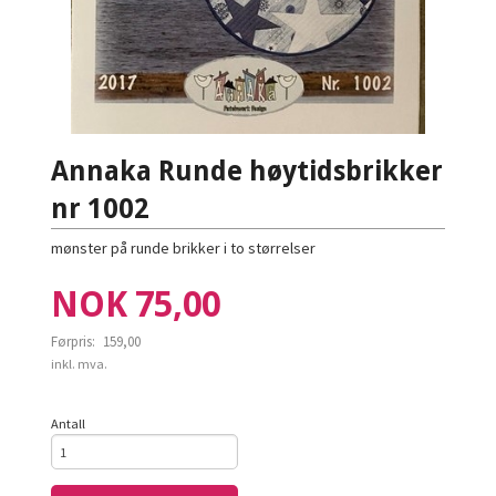
Annaka Runde høytidsbrikker
nr 1002
mønster på runde brikker i to størrelser
Tilbud
NOK
75,00
Førpris:
159,00
Rabatt
inkl. mva.
Antall