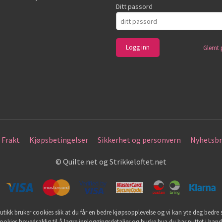
Ditt passord
Glemt 
Frakt
Kjøpsbetingelser
Sikkerhet og personvern
Nyhetsbr
© Quilte.net og Strikkeloftet.net
utikk bruker cookies slik at du får en bedre kjøpsopplevelse og vi kan yte deg bedre s
ookies hovedsaklig til å lagre innloggingsdetaljer og huske hva du har puttet i han