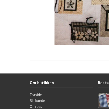
Om butikken
Bests
Forside
Bli kunde
Om oss