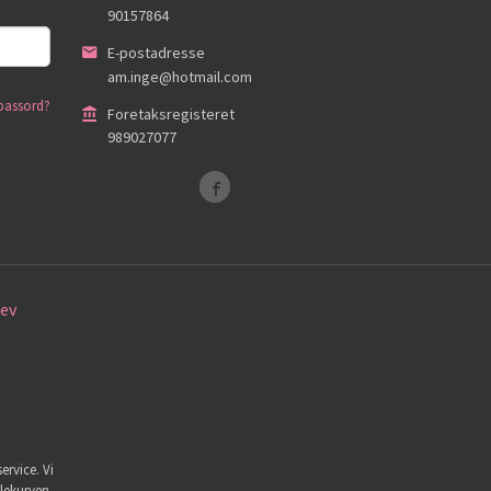
90157864
E-postadresse
am.inge@hotmail.com
passord?
Foretaksregisteret
989027077
ev
ervice. Vi
dlekurven