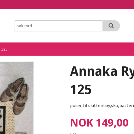
r 125
Annaka Ry
125
poser til skittentøy,sko,batte
Pris
NOK
149,00