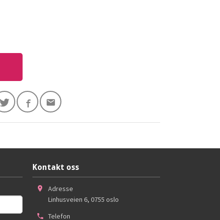
Kontakt oss
Adresse
Linhusveien 6
,
0755
oslo
Telefon