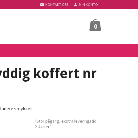
KONTAKT OSS
MIN KONTO
0
ddig koffert nr
riladere smykker
"Stor pågang, ekstra leveringstid,
2-4 uker"