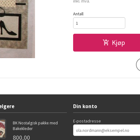
inkl. mva.
Antall
Kjøp
elgere
Din konto
E-postadresse
BK Nostalgisk pakke med
Bakekleder
800,00