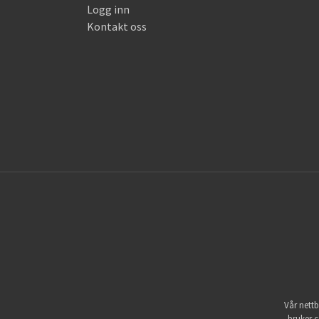
Logg inn
Kontakt oss
Vår nettb
bruker c