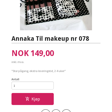
Annaka Til makeup nr 078
Pris
NOK
149,00
inkl. mva.
"Stor pågang, ekstra leveringstid, 2-4 uker"
Antall
Kjøp