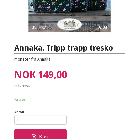
Annaka. Tripp trapp tresko
mønster fra Annaka
Pris
NOK
149,00
inkl. mva.
På lager
Antall
Kjøp