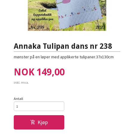
Annaka Tulipan dans nr 238
mønster på en løper med applikerte tulipaner.37x130cm
Pris
NOK
149,00
inkl. mva.
Antall
Kjøp