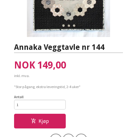
Annaka Veggtavle nr 144
Pris
NOK
149,00
inkl. mva.
"Stor pågang, ekstra leveringstid, 2-4 uker"
Antall
Kjøp