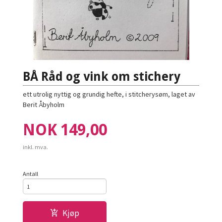
BÅ Råd og vink om stichery
ett utrolig nyttig og grundig hefte, i stitcherysøm, laget av
Berit Åbyholm
Pris
NOK
149,00
inkl. mva.
Antall
Kjøp