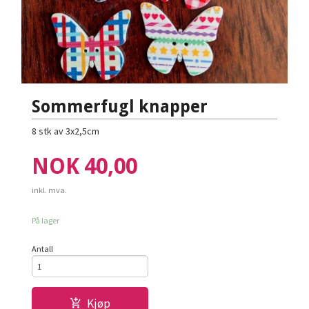
Sommerfugl knapper
8 stk av 3x2,5cm
Pris
NOK
40,00
inkl. mva.
På lager
Antall
Kjøp