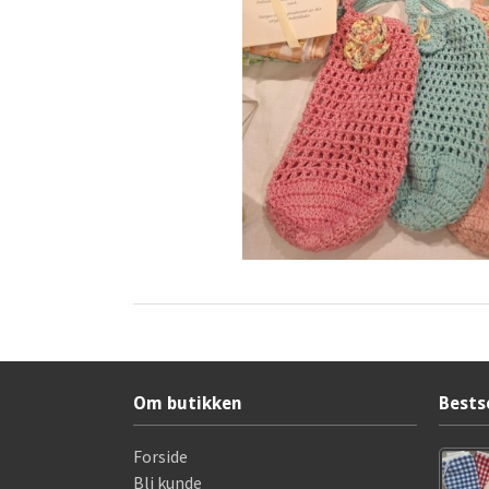
Om butikken
Bests
Forside
Bli kunde