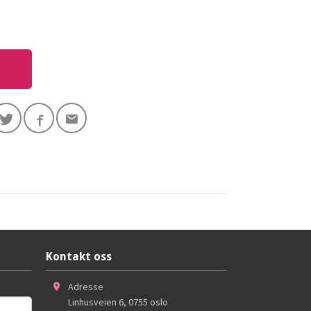
Kontakt oss
Adresse
Linhusveien 6
,
0755
oslo