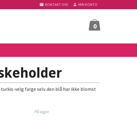
KONTAKT OSS
MIN KONTO
0
askeholder
turkis-velg farge selv..den blå har ikke blomst
På lager