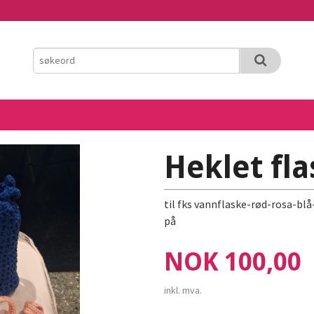
Heklet fl
til fks vannflaske-rød-rosa-blå-
på
Pris
NOK
100,00
inkl. mva.