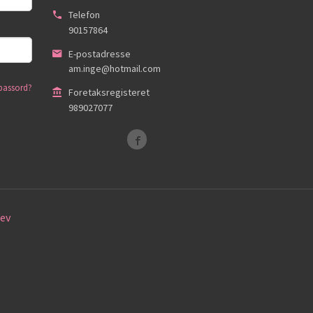
Telefon
90157864
E-postadresse
am.inge@hotmail.com
passord?
Foretaksregisteret
989027077
ev