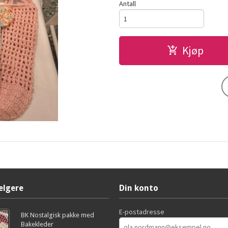
Antall
Kjøp
elgere
Din konto
E-postadresse
BK Nostalgisk pakke med
Bakekleder