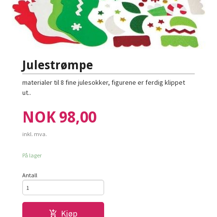
Julestrømpe
materialer til 8 fine julesokker, figurene er ferdig klippet
ut..
Pris
NOK
98,00
inkl. mva.
På lager
Antall
Kjøp