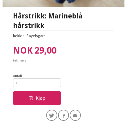
Hårstrikk: Marineblå
hårstrikk
heklet i fløyelsgarn
Pris
NOK
29,00
inkl. mva.
Antall
Kjøp