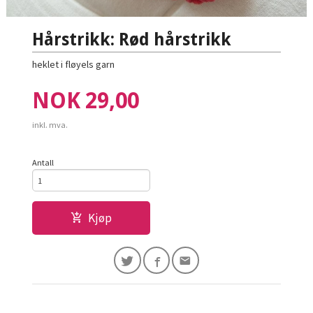
Hårstrikk: Rød hårstrikk
heklet i fløyels garn
Pris
NOK
29,00
inkl. mva.
Antall
Kjøp