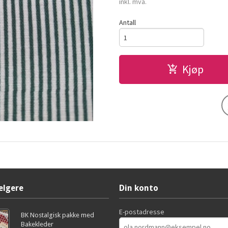
inkl. mva.
Antall
Kjøp
elgere
Din konto
E-postadresse
BK Nostalgisk pakke med
Bakekleder