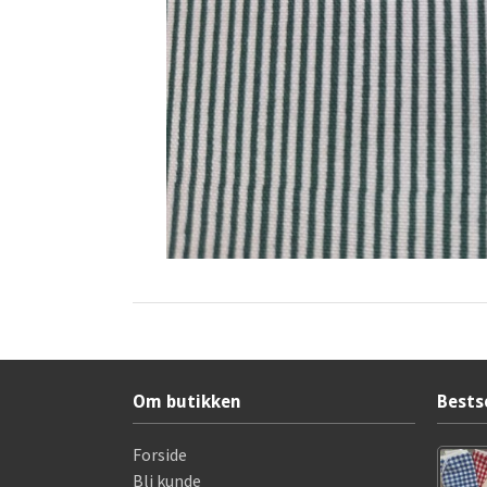
Om butikken
Bests
Forside
Bli kunde