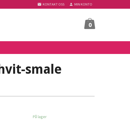
KONTAKT OSS
MIN KONTO
0
hvit-smale
På lager