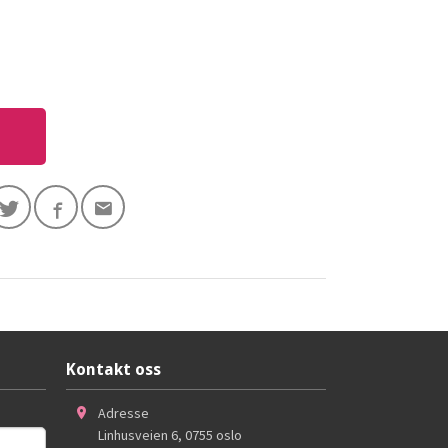
Kontakt oss
Adresse
Linhusveien 6
,
0755
oslo