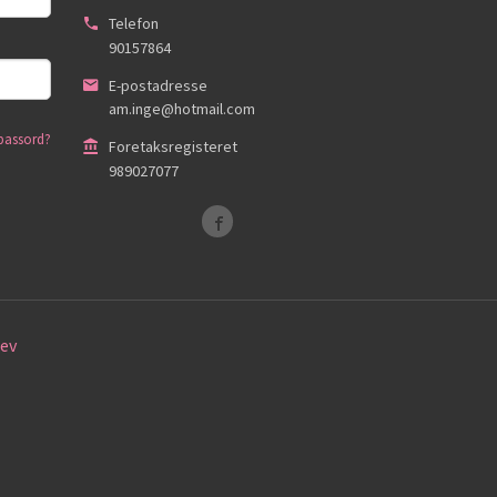
Telefon
90157864
E-postadresse
am.inge@hotmail.com
passord?
Foretaksregisteret
989027077
ev