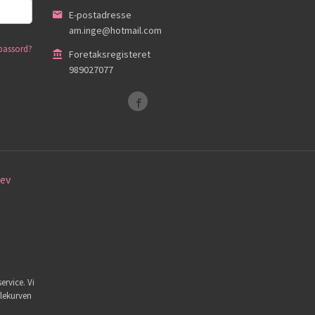
E-postadresse
am.inge@hotmail.com
passord?
Foretaksregisteret
989027077
ev
ervice. Vi
dlekurven