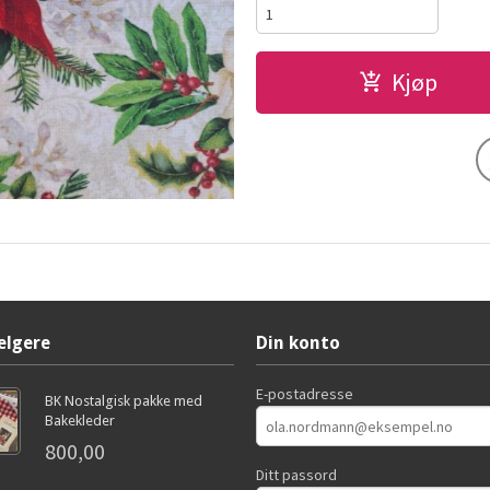
Kjøp
elgere
Din konto
E-postadresse
BK Nostalgisk pakke med
Bakekleder
800,00
Ditt passord