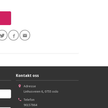
Kontakt oss
Adresse
Linhusveien 6
,
0755
oslo
Telefon
90157864