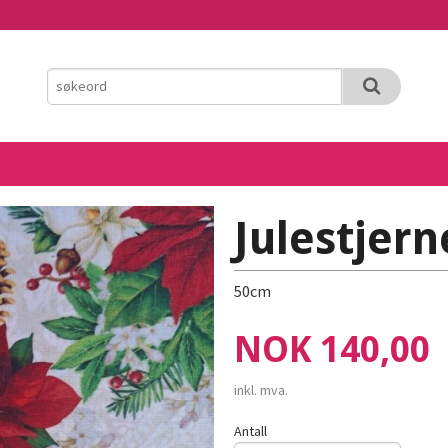
Julestjern
50cm
Pris
NOK
140,00
inkl. mva.
Antall