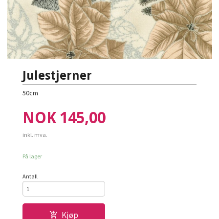
Julestjerner
50cm
Pris
NOK
145,00
inkl. mva.
På lager
Antall
Kjøp