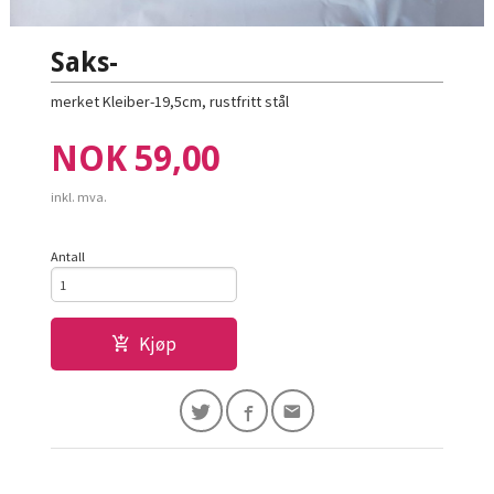
Saks-
merket Kleiber-19,5cm, rustfritt stål
Pris
NOK
59,00
inkl. mva.
Antall
Kjøp