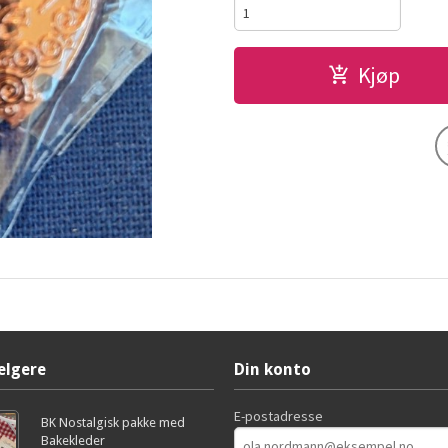
Kjøp
elgere
Din konto
E-postadresse
BK Nostalgisk pakke med
Bakekleder