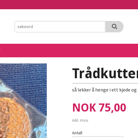
r
Trådkutte
så lekker å henge i ett kjede og
Pris
NOK
75,00
inkl. mva.
Antall