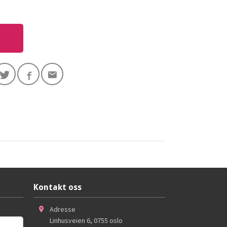
Kontakt oss
Adresse
Linhusveien 6
,
0755
oslo