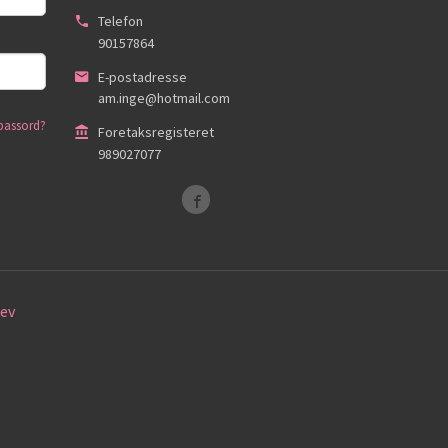
Telefon
90157864
E-postadresse
am.inge@hotmail.com
passord?
Foretaksregisteret
989027077
ev