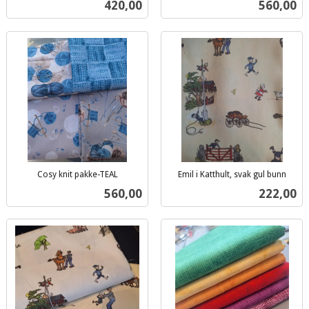
Pris
Pris
420,00
560,00
mva.
mva.
Cosy knit pakke-TEAL
Emil i Katthult, svak gul bunn
inkl.
inkl.
Pris
Pris
560,00
222,00
mva.
mva.