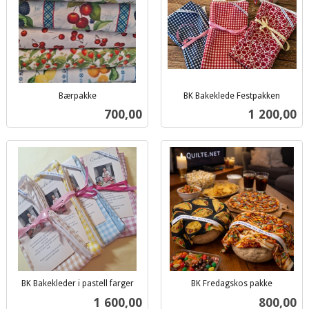
Bærpakke
BK Bakeklede Festpakken
inkl.
inkl.
Pris
Pris
700,00
1 200,00
mva.
mva.
BK Bakekleder i pastell farger
BK Fredagskos pakke
inkl.
inkl.
Pris
Pris
1 600,00
800,00
mva.
mva.