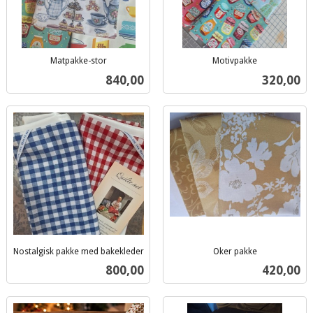
Matpakke-stor
Motivpakke
inkl.
inkl.
Pris
Pris
840,00
320,00
mva.
mva.
Nostalgisk pakke med bakekleder
Oker pakke
inkl.
inkl.
Pris
Pris
800,00
420,00
mva.
mva.