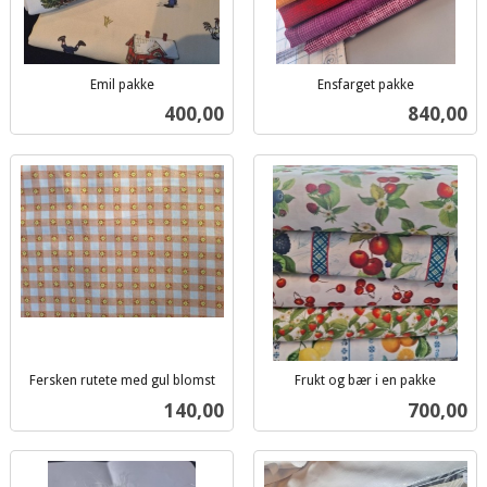
Emil pakke
Ensfarget pakke
inkl.
inkl.
Pris
Pris
400,00
840,00
mva.
mva.
Fersken rutete med gul blomst
Frukt og bær i en pakke
inkl.
inkl.
Pris
Pris
140,00
700,00
mva.
mva.