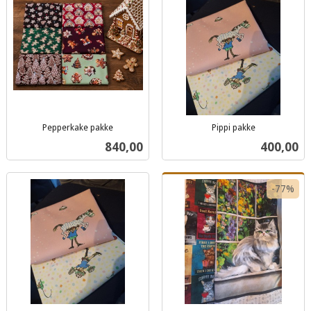
Pepperkake pakke
Pippi pakke
inkl.
inkl.
Pris
Pris
840,00
400,00
mva.
mva.
-77%