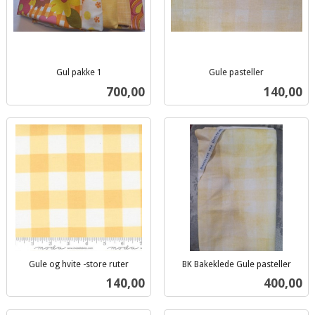
Gul pakke 1
Gule pasteller
inkl.
inkl.
Pris
Pris
700,00
140,00
mva.
mva.
Gule og hvite -store ruter
BK Bakeklede Gule pasteller
inkl.
inkl.
Pris
Pris
140,00
400,00
mva.
mva.