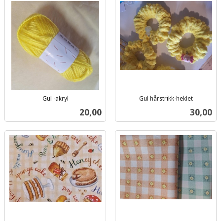
Gul -akryl
Gul hårstrikk-heklet
inkl.
inkl.
Pris
Pris
20,00
30,00
mva.
mva.