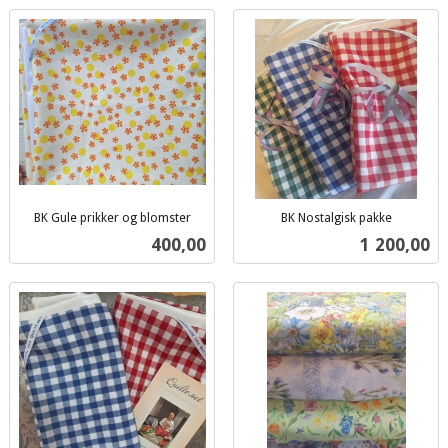
BK Gule prikker og blomster
BK Nostalgisk pakke
inkl.
inkl.
Pris
Pris
400,00
1 200,00
mva.
mva.