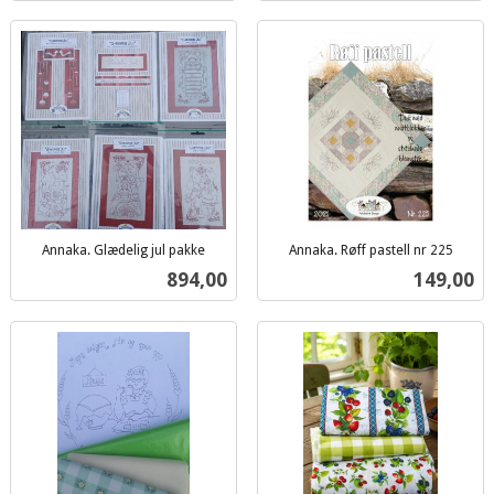
Annaka. Glædelig jul pakke
Annaka. Røff pastell nr 225
inkl.
inkl.
Pris
Pris
894,00
149,00
mva.
mva.