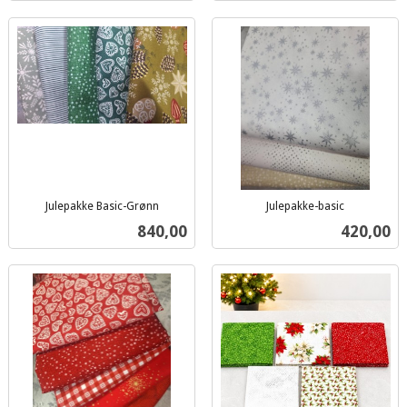
Julepakke Basic-Grønn
Julepakke-basic
inkl.
inkl.
Pris
Pris
840,00
420,00
mva.
mva.