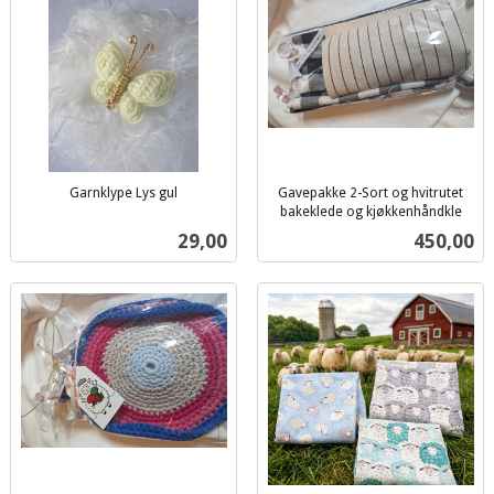
Garnklype Lys gul
Gavepakke 2-Sort og hvitrutet
inkl.
bakeklede og kjøkkenhåndkle
inkl.
mva.
Pris
Pris
29,00
450,00
mva.