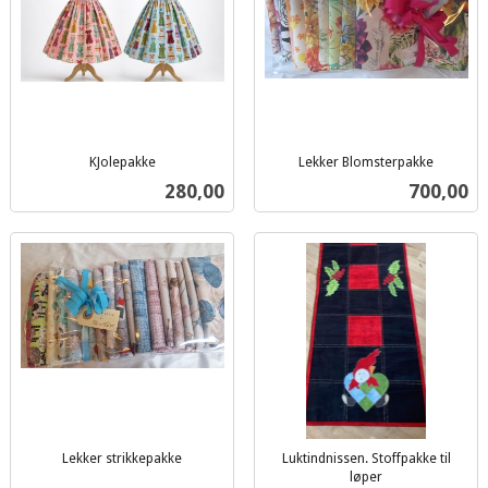
KJolepakke
Lekker Blomsterpakke
inkl.
inkl.
Pris
Pris
280,00
700,00
mva.
mva.
Lekker strikkepakke
Luktindnissen. Stoffpakke til
inkl.
løper