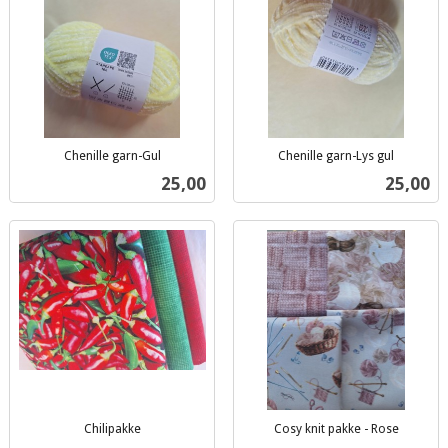
Chenille garn-Gul
Chenille garn-Lys gul
inkl.
inkl.
Pris
Pris
25,00
25,00
mva.
mva.
Chilipakke
Cosy knit pakke - Rose
inkl.
inkl.