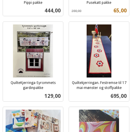
Pippi pakke
Pusekatt pakke
inkl.
Rabatt
inkl.
Pris
Tilbud
444,00
65,00
280,00
mva.
mva.
QuilteKjerringa-Syrommets
Quiltekjerringan. Festremse til 17
gardinpakke
mai-mønster og stoffpakke
inkl.
inkl.
Pris
Pris
129,00
695,00
mva.
mva.