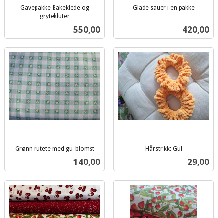
Gavepakke-Bakeklede og
Glade sauer i en pakke
inkl.
grytekluter
inkl.
mva.
Pris
Pris
550,00
420,00
mva.
Grønn rutete med gul blomst
Hårstrikk: Gul
inkl.
inkl.
Pris
Pris
140,00
29,00
mva.
mva.