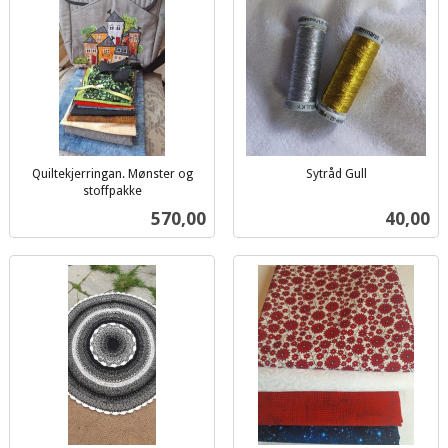
Quiltekjerringan. Mønster og
Sytråd Gull
inkl.
stoffpakke
inkl.
mva.
Pris
Pris
570,00
40,00
mva.