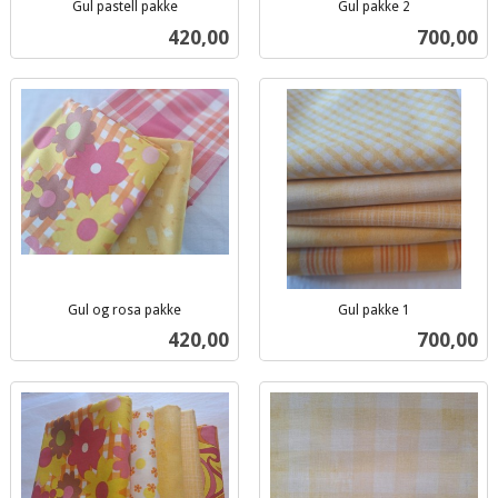
Gul pastell pakke
Gul pakke 2
inkl.
inkl.
Pris
Pris
420,00
700,00
mva.
mva.
Gul og rosa pakke
Gul pakke 1
inkl.
inkl.
Pris
Pris
420,00
700,00
mva.
mva.