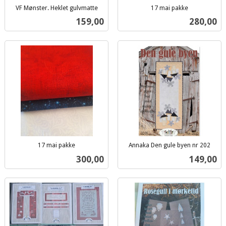
VF Mønster. Heklet gulvmatte
17 mai pakke
inkl.
inkl.
Pris
Pris
159,00
280,00
mva.
mva.
17 mai pakke
Annaka Den gule byen nr 202
inkl.
inkl.
Pris
Pris
300,00
149,00
mva.
mva.