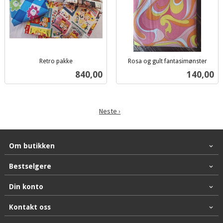
Retro pakke
Rosa og gult fantasimønster
inkl.
inkl.
Pris
Pris
840,00
140,00
mva.
mva.
Neste ›
Om butikken
Bestselgere
Din konto
Kontakt oss