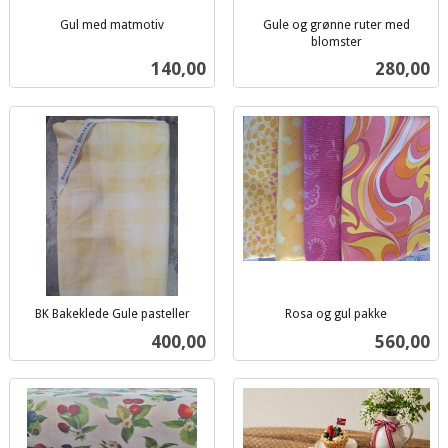
Gul med matmotiv
Gule og grønne ruter med
inkl.
blomster
inkl.
mva.
Pris
Pris
140,00
280,00
mva.
BK Bakeklede Gule pasteller
Rosa og gul pakke
inkl.
inkl.
Pris
Pris
400,00
560,00
mva.
mva.