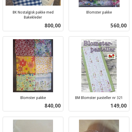
BK Nostalgisk pakke med
Blomster pakke
inkl.
Bakekleder
inkl.
mva.
Pris
Pris
800,00
560,00
mva.
Blomster pakke
BM Blomster pasteller nr 321
inkl.
inkl.
Pris
Pris
840,00
149,00
mva.
mva.