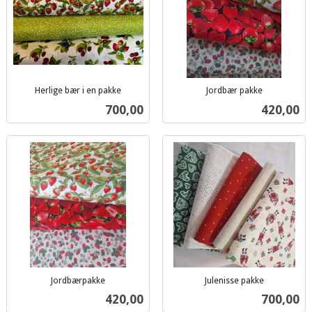
Herlige bær i en pakke
Jordbær pakke
inkl.
inkl.
Pris
Pris
700,00
420,00
mva.
mva.
Jordbærpakke
Julenisse pakke
inkl.
inkl.
Pris
Pris
420,00
700,00
mva.
mva.