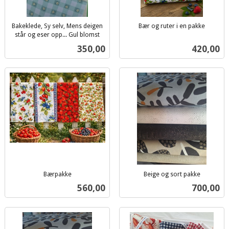
Bakeklede, Sy selv, Mens deigen
Bær og ruter i en pakke
inkl.
står og eser opp... Gul blomst
inkl.
mva.
Pris
Pris
350,00
420,00
mva.
Bærpakke
Beige og sort pakke
inkl.
inkl.
Pris
Pris
560,00
700,00
mva.
mva.