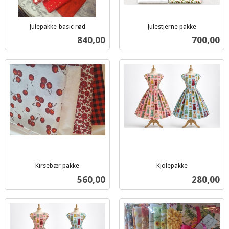
Julepakke-basic rød
Julestjerne pakke
inkl.
inkl.
Pris
Pris
840,00
700,00
mva.
mva.
Kirsebær pakke
Kjolepakke
inkl.
inkl.
Pris
Pris
560,00
280,00
mva.
mva.