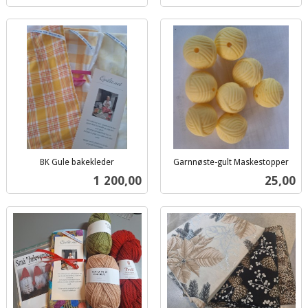
BK Gule bakekleder
Garnnøste-gult Maskestopper
inkl.
inkl.
Pris
Pris
1 200,00
25,00
mva.
mva.