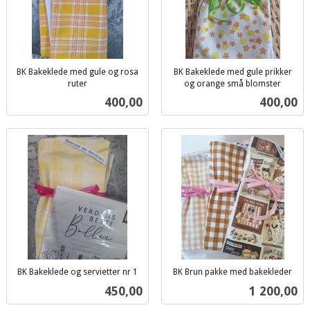
BK Bakeklede med gule og rosa
BK Bakeklede med gule prikker
ruter
og orange små blomster
inkl.
inkl.
Pris
Pris
400,00
400,00
mva.
mva.
BK Bakeklede og servietter nr 1
BK Brun pakke med bakekleder
inkl.
inkl.
Pris
Pris
450,00
1 200,00
mva.
mva.