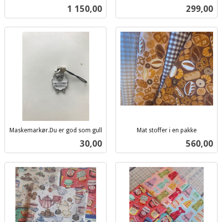
inkl.
mva.
Pris
Pris
1 150,00
299,00
mva.
Maskemarkør.Du er god som gull
Mat stoffer i en pakke
inkl.
inkl.
Pris
Pris
30,00
560,00
mva.
mva.