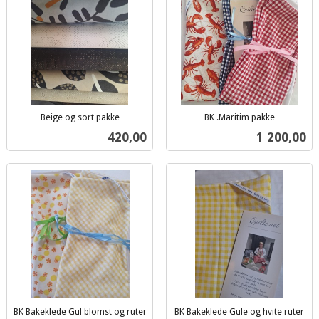
Beige og sort pakke
BK .Maritim pakke
inkl.
inkl.
Pris
Pris
420,00
1 200,00
mva.
mva.
BK Bakeklede Gul blomst og ruter
BK Bakeklede Gule og hvite ruter