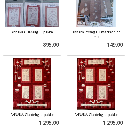
Annaka Glædelig jul pakke
Annaka Rosegull i mørketid nr
inkl.
213
inkl.
mva.
Pris
Pris
895,00
149,00
mva.
ANNAKA. Glædelig jul pakke
ANNAKA. Glædelig jul pakke
inkl.
inkl.
Pris
Pris
1 295,00
1 295,00
mva.
mva.