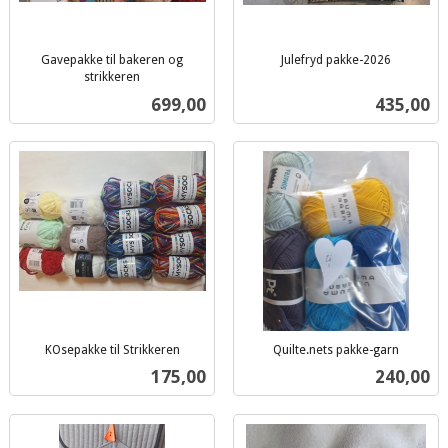
Gavepakke til bakeren og
Julefryd pakke-2026
inkl.
strikkeren
inkl.
mva.
Pris
Pris
699,00
435,00
mva.
KOsepakke til Strikkeren
Quilte.nets pakke-garn
inkl.
inkl.
Pris
Pris
175,00
240,00
mva.
mva.