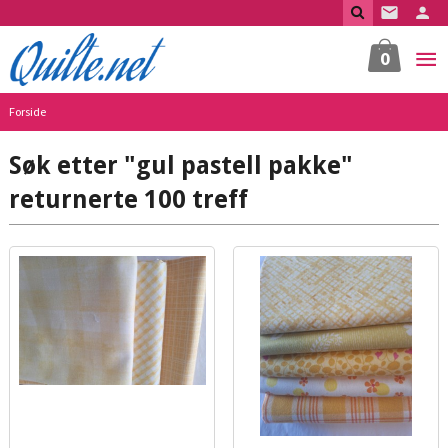
Gå
til
innholdet
0
Forside
Søk etter "gul pastell pakke"
returnerte 100 treff