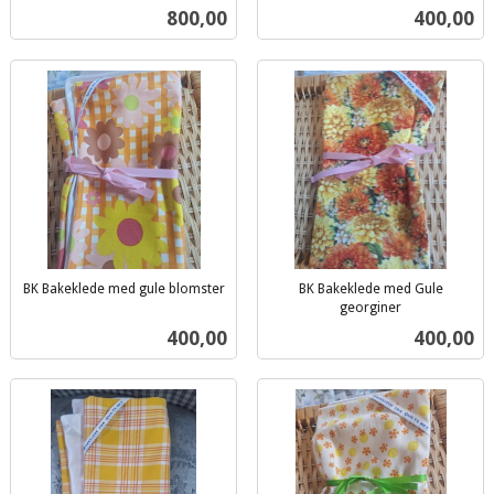
inkl.
inkl.
Pris
Pris
800,00
400,00
mva.
mva.
BK Bakeklede med gule blomster
BK Bakeklede med Gule
inkl.
georginer
inkl.
mva.
Pris
Pris
400,00
400,00
mva.