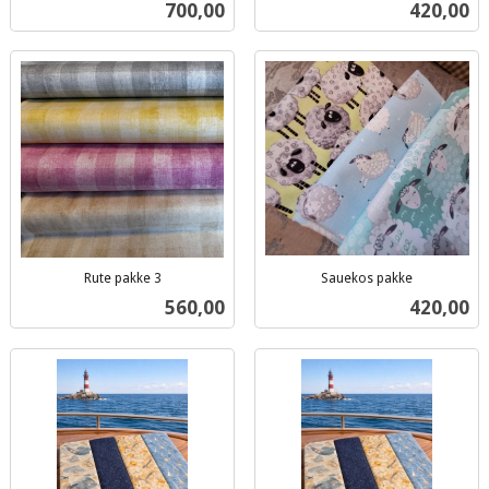
Pris
Pris
700,00
420,00
mva.
mva.
Rute pakke 3
Sauekos pakke
inkl.
inkl.
Pris
Pris
560,00
420,00
mva.
mva.