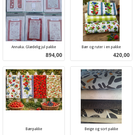
Annaka. Glædelig jul pakke
Bær og ruter i en pakke
inkl.
inkl.
Pris
Pris
894,00
420,00
mva.
mva.
Bærpakke
Beige og sort pakke
inkl.
inkl.