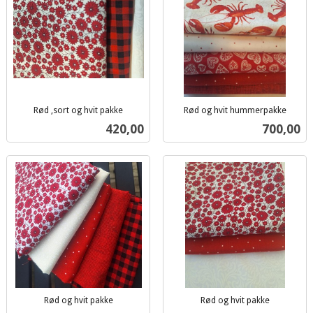
Rød ,sort og hvit pakke
Rød og hvit hummerpakke
inkl.
inkl.
Pris
Pris
420,00
700,00
mva.
mva.
Rød og hvit pakke
Rød og hvit pakke
inkl.
inkl.