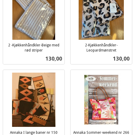
2 -Kjøkkenhåndkler-Beige med
2-Kjøkkenhåndkler-
rød striper
Leopardmønstret
inkl.
inkl.
Pris
Pris
130,00
130,00
mva.
mva.
Annaka I lange baner nr 150
Annaka Sommer-weekend nr 266