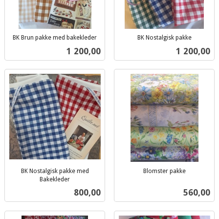
BK Brun pakke med bakekleder
BK Nostalgisk pakke
inkl.
inkl.
Pris
Pris
1 200,00
1 200,00
mva.
mva.
BK Nostalgisk pakke med
Blomster pakke
inkl.
Bakekleder
inkl.
mva.
Pris
Pris
800,00
560,00
mva.