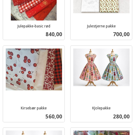
Julepakke-basic rød
Julestjerne pakke
inkl.
inkl.
Pris
Pris
840,00
700,00
mva.
mva.
Kirsebær pakke
KJolepakke
inkl.
inkl.
Pris
Pris
560,00
280,00
mva.
mva.