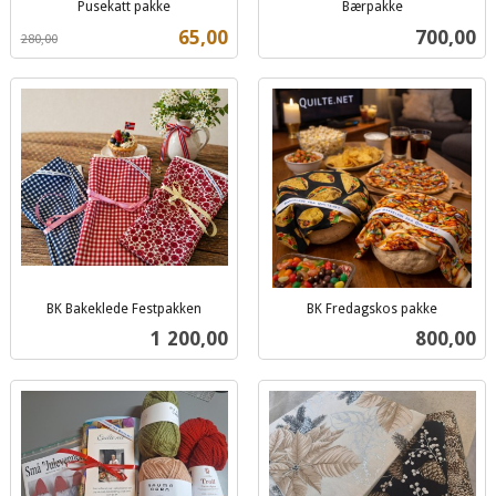
Pusekatt pakke
Bærpakke
Rabatt
inkl.
inkl.
Tilbud
Pris
65,00
700,00
280,00
mva.
mva.
BK Bakeklede Festpakken
BK Fredagskos pakke
inkl.
inkl.
Pris
Pris
1 200,00
800,00
mva.
mva.