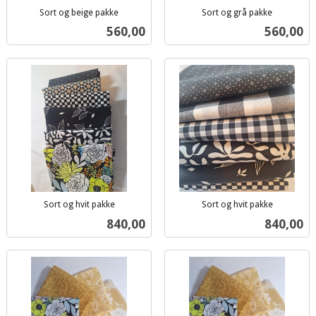
Sort og beige pakke
Sort og grå pakke
inkl.
inkl.
Pris
Pris
560,00
560,00
mva.
mva.
Sort og hvit pakke
Sort og hvit pakke
inkl.
inkl.
Pris
Pris
840,00
840,00
mva.
mva.