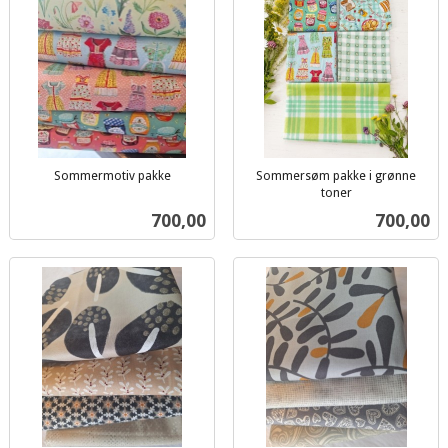
Sommermotiv pakke
Sommersøm pakke i grønne
inkl.
toner
inkl.
mva.
Pris
Pris
700,00
700,00
mva.