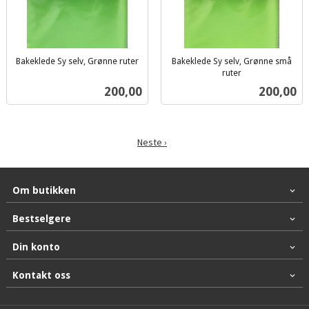
Bakeklede Sy selv, Grønne ruter
Bakeklede Sy selv, Grønne små
inkl.
ruter
inkl.
mva.
Pris
Pris
200,00
200,00
mva.
Neste ›
Om butikken
Bestselgere
Din konto
Kontakt oss