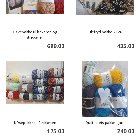
Gavepakke til bakeren og
Julefryd pakke-2026
inkl.
strikkeren
inkl.
mva.
Pris
Pris
699,00
435,00
mva.
KOsepakke til Strikkeren
Quilte.nets pakke-garn
inkl.
inkl.
Pris
Pris
175,00
240,00
mva.
mva.