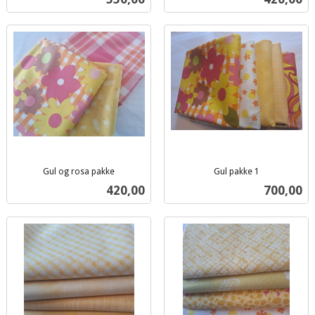
mva.
Gul og rosa pakke
Gul pakke 1
inkl.
inkl.
Pris
Pris
420,00
700,00
mva.
mva.