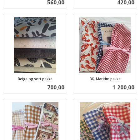
Pris
Pris
560,00
420,00
mva.
mva.
Beige og sort pakke
BK .Maritim pakke
inkl.
inkl.
Pris
Pris
700,00
1 200,00
mva.
mva.