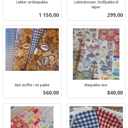
Lekker strikkepakke
Luktindnissen. Stoffpakke til
inkl.
løper
inkl.
mva.
Pris
Pris
1 150,00
299,00
mva.
Mat stoffer i en pakke
Matpakke-stor
inkl.
inkl.
Pris
Pris
560,00
840,00
mva.
mva.