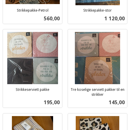
Strikkepakke-Petrol
Strikkepakke-stor
inkl.
inkl.
Pris
Pris
560,00
1 120,00
mva.
mva.
Strikkeserviett pakke
Tre koselige serviett pakker til en
inkl.
strikker
inkl.
mva.
Pris
Pris
195,00
145,00
mva.