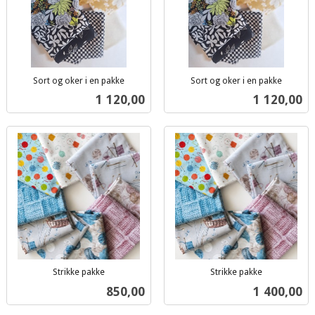
Sort og oker i en pakke
Sort og oker i en pakke
inkl.
inkl.
Pris
Pris
1 120,00
1 120,00
mva.
mva.
Strikke pakke
Strikke pakke
inkl.
inkl.
Pris
Pris
850,00
1 400,00
mva.
mva.