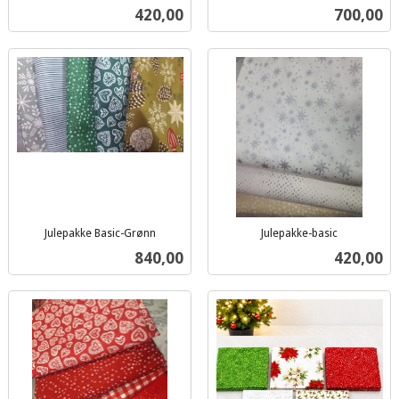
inkl.
inkl.
Pris
Pris
420,00
700,00
mva.
mva.
Julepakke Basic-Grønn
Julepakke-basic
inkl.
inkl.
Pris
Pris
840,00
420,00
mva.
mva.