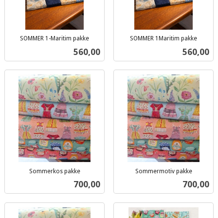
SOMMER 1-Maritim pakke
SOMMER 1Maritim pakke
inkl.
inkl.
Pris
Pris
560,00
560,00
mva.
mva.
Sommerkos pakke
Sommermotiv pakke
inkl.
inkl.
Pris
Pris
700,00
700,00
mva.
mva.