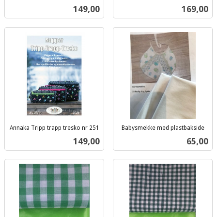
inkl.
inkl.
Pris
Pris
149,00
169,00
mva.
mva.
Annaka Tripp trapp tresko nr 251
Babysmekke med plastbakside
inkl.
inkl.
Pris
Pris
149,00
65,00
mva.
mva.