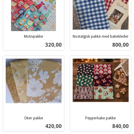
Motivpakke
Nostalgisk pakke med bakekleder
inkl.
inkl.
Pris
Pris
320,00
800,00
mva.
mva.
Oker pakke
Pepperkake pakke
inkl.
inkl.
Pris
Pris
420,00
840,00
mva.
mva.