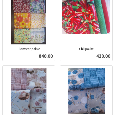
Blomster pakke
Chilipakke
inkl.
inkl.
Pris
Pris
840,00
420,00
mva.
mva.