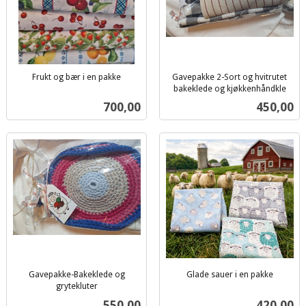
Frukt og bær i en pakke
Gavepakke 2-Sort og hvitrutet
inkl.
bakeklede og kjøkkenhåndkle
inkl.
mva.
Pris
Pris
700,00
450,00
mva.
Gavepakke-Bakeklede og
Glade sauer i en pakke
inkl.
grytekluter
inkl.
mva.
Pris
Pris
550,00
420,00