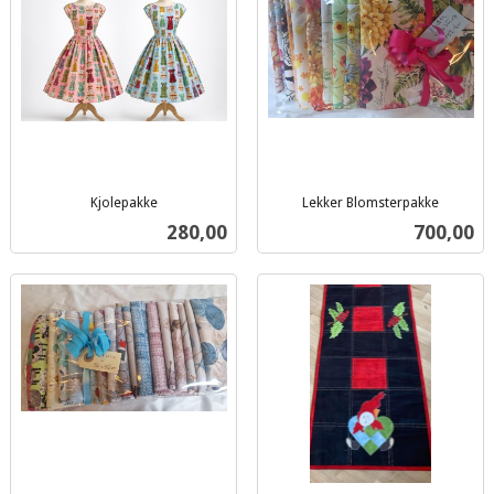
Kjolepakke
Lekker Blomsterpakke
inkl.
inkl.
Pris
Pris
280,00
700,00
mva.
mva.