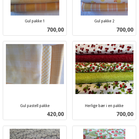
Gul pakke 1
Gul pakke 2
inkl.
inkl.
Pris
Pris
700,00
700,00
mva.
mva.
Gul pastell pakke
Herlige bær i en pakke
inkl.
inkl.
Pris
Pris
420,00
700,00
mva.
mva.