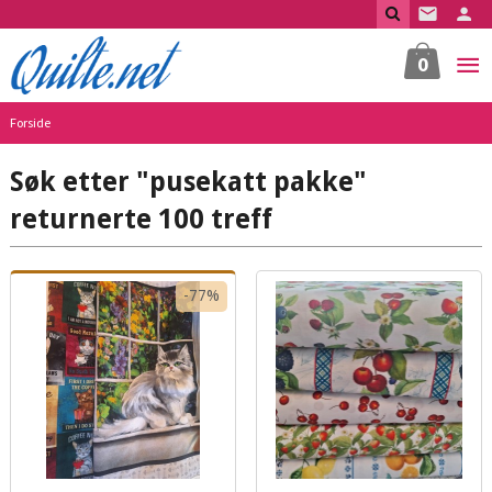
Gå
til
innholdet
0
Forside
Søk etter "pusekatt pakke"
returnerte 100 treff
-77%