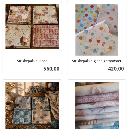
Strikkepakke -Rosa
Strikkepakke-glade garnnøster
inkl.
inkl.
Pris
Pris
560,00
420,00
mva.
mva.