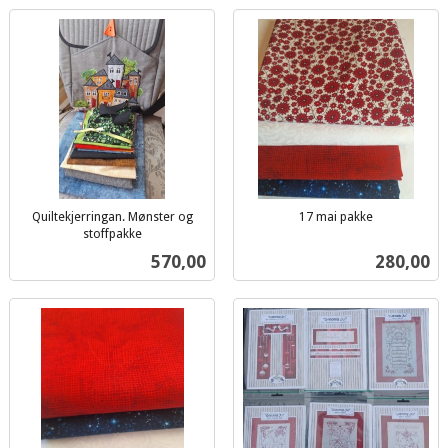
Quiltekjerringan. Mønster og
17 mai pakke
inkl.
stoffpakke
inkl.
mva.
Pris
Pris
570,00
280,00
mva.