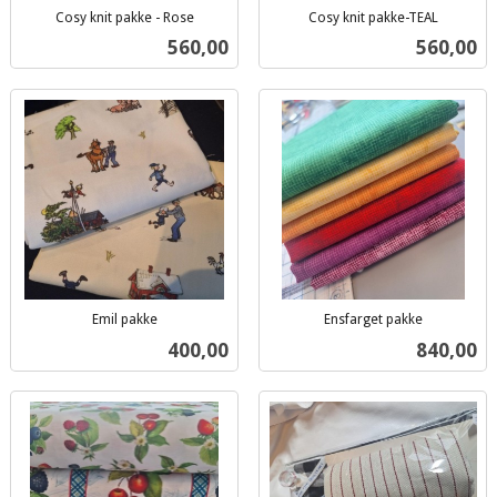
Cosy knit pakke - Rose
Cosy knit pakke-TEAL
inkl.
inkl.
Pris
Pris
560,00
560,00
mva.
mva.
Emil pakke
Ensfarget pakke
inkl.
inkl.
Pris
Pris
400,00
840,00
mva.
mva.