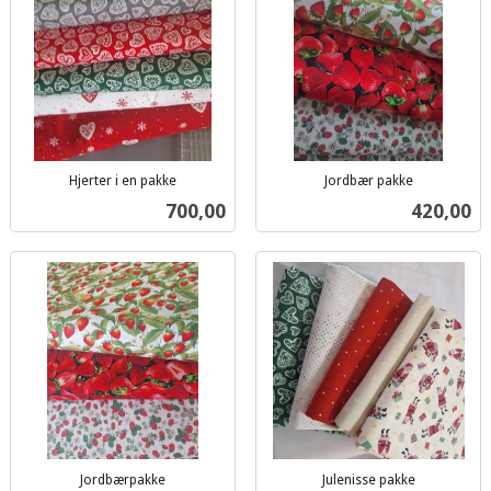
Hjerter i en pakke
Jordbær pakke
inkl.
inkl.
Pris
Pris
700,00
420,00
mva.
mva.
Jordbærpakke
Julenisse pakke