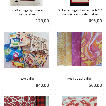
QuilteKjerringa-Syrommets
Quiltekjerringan. Festremse til 17
gardinpakke
mai-mønster og stoffpakke
inkl.
inkl.
Pris
Pris
129,00
695,00
mva.
mva.
Retro pakke
Rosa og gul pakke
inkl.
inkl.
Pris
Pris
840,00
560,00
mva.
mva.