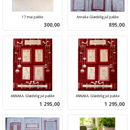
17 mai pakke
Annaka Glædelig jul pakke
inkl.
inkl.
Pris
Pris
300,00
895,00
mva.
mva.
ANNAKA. Glædelig jul pakke
ANNAKA. Glædelig jul pakke
inkl.
inkl.
Pris
Pris
1 295,00
1 295,00
mva.
mva.