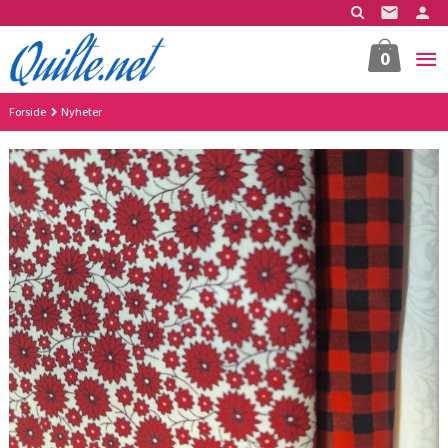
Gå
til
innholdet
0
Forside
Nyheter