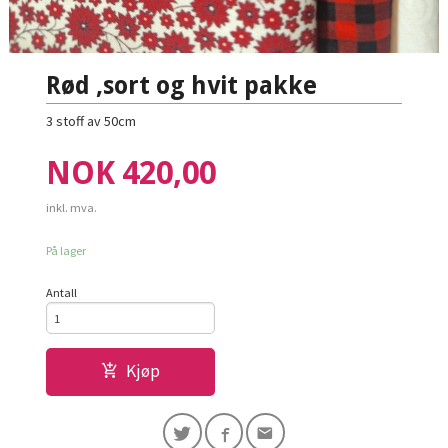
Rød ,sort og hvit pakke
3 stoff av 50cm
Pris
NOK
420,00
inkl. mva.
På lager
Antall
Kjøp