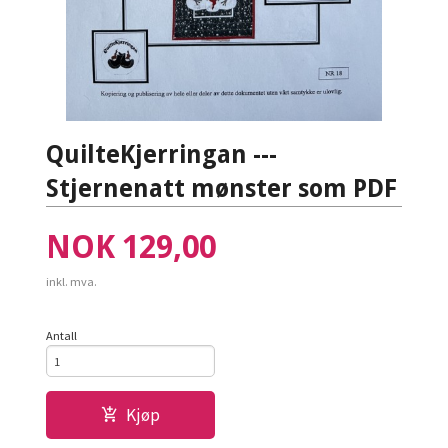
QuilteKjerringan ---
Stjernenatt mønster som PDF
Pris
NOK
129,00
inkl. mva.
Antall
Kjøp