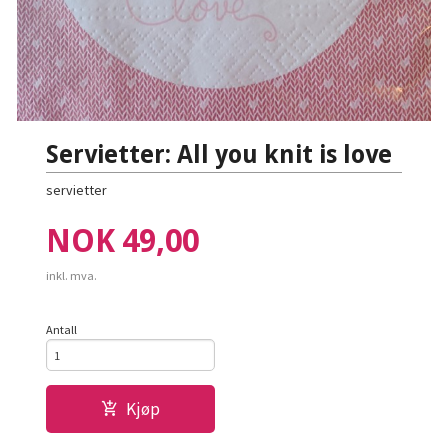
Servietter: All you knit is love
servietter
Pris
NOK
49,00
inkl. mva.
Antall
Kjøp