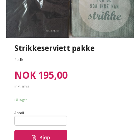
Strikkeserviett pakke
4 stk
Pris
NOK
195,00
inkl. mva.
På lager
Antall
Kjøp