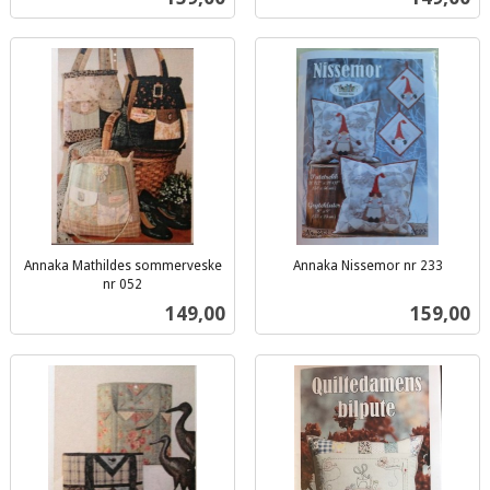
mva.
mva.
Annaka Mathildes sommerveske
Annaka Nissemor nr 233
inkl.
nr 052
inkl.
mva.
Pris
Pris
149,00
159,00
mva.