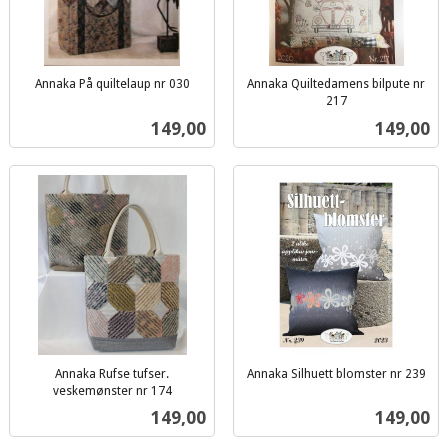
Annaka På quiltelaup nr 030
Annaka Quiltedamens bilpute nr
inkl.
217
inkl.
mva.
Pris
Pris
149,00
149,00
mva.
Annaka Rufse tufser.
Annaka Silhuett blomster nr 239
inkl.
veskemønster nr 174
inkl.
mva.
Pris
Pris
149,00
149,00
mva.