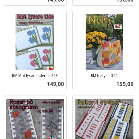
mva.
mva.
BM Mot lysere tider nr 293
BM Nelly nr 342
inkl.
inkl.
Pris
Pris
149,00
159,00
mva.
mva.