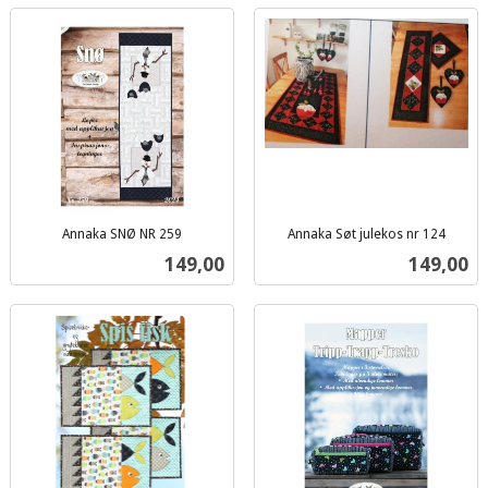
Annaka SNØ NR 259
Annaka Søt julekos nr 124
inkl.
inkl.
Pris
Pris
149,00
149,00
mva.
mva.