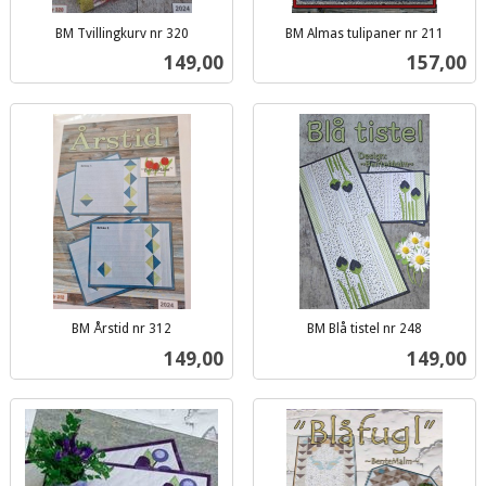
BM Tvillingkurv nr 320
BM Almas tulipaner nr 211
inkl.
inkl.
Pris
Pris
149,00
157,00
mva.
mva.
BM Årstid nr 312
BM Blå tistel nr 248
inkl.
inkl.
Pris
Pris
149,00
149,00
mva.
mva.