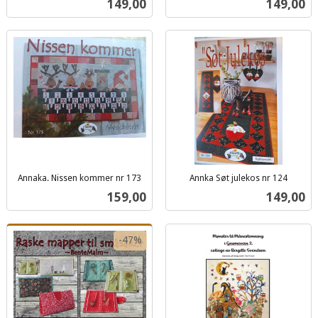
Pris
Pris
149,00
149,00
mva.
mva.
Annaka. Nissen kommer nr 173
Annka Søt julekos nr 124
inkl.
inkl.
Pris
Pris
159,00
149,00
mva.
mva.
-47%