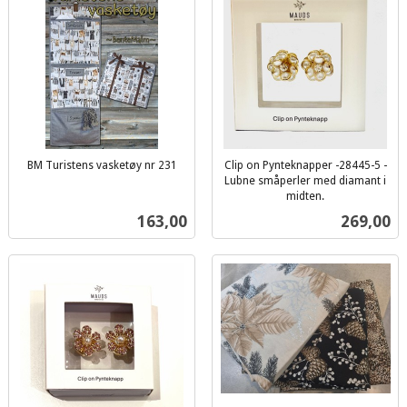
BM Turistens vasketøy nr 231
Clip on Pynteknapper -28445-5 -
inkl.
Lubne småperler med diamant i
mva.
midten.
inkl.
Pris
Pris
163,00
269,00
mva.