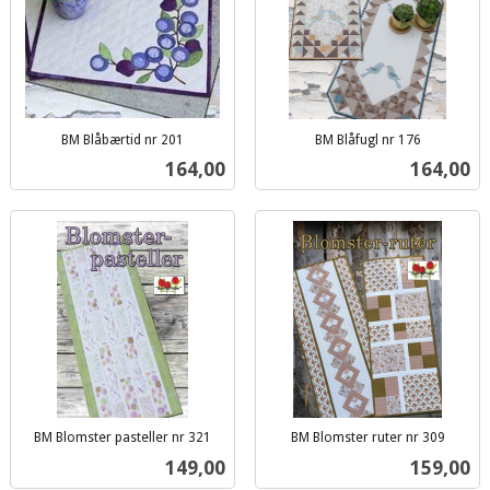
BM Blåbærtid nr 201
BM Blåfugl nr 176
inkl.
inkl.
Pris
Pris
164,00
164,00
mva.
mva.
BM Blomster pasteller nr 321
BM Blomster ruter nr 309
inkl.
inkl.
Pris
Pris
149,00
159,00
mva.
mva.