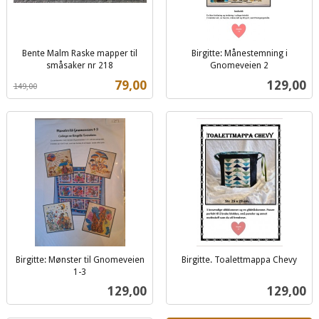
Bente Malm Raske mapper til
Birgitte: Månestemning i
småsaker nr 218
Gnomeveien 2
Rabatt
inkl.
inkl.
Tilbud
Pris
79,00
129,00
149,00
mva.
mva.
Birgitte: Mønster til Gnomeveien
Birgitte. Toalettmappa Chevy
inkl.
1-3
inkl.
mva.
Pris
Pris
129,00
129,00
mva.