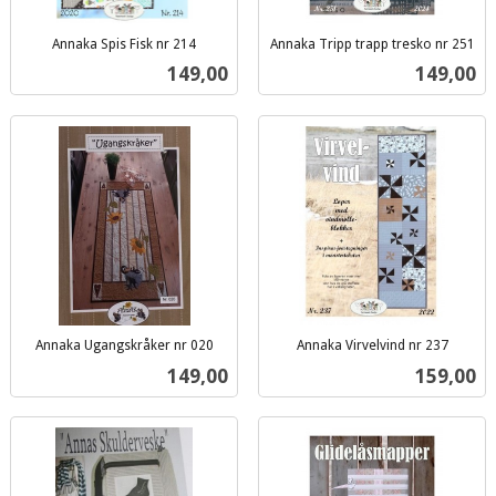
Annaka Spis Fisk nr 214
Annaka Tripp trapp tresko nr 251
inkl.
inkl.
Pris
Pris
149,00
149,00
mva.
mva.
Annaka Ugangskråker nr 020
Annaka Virvelvind nr 237
inkl.
inkl.
Pris
Pris
149,00
159,00
mva.
mva.