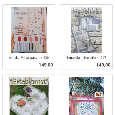
Annaka. Vill tulipaner nr 230
Bente Malm Havblikk nr 217
inkl.
inkl.
Pris
Pris
149,00
149,00
mva.
mva.