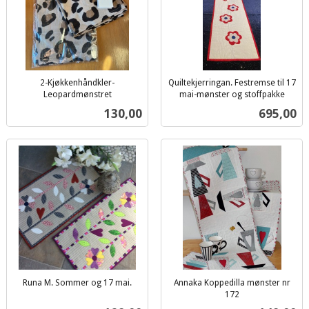
2-Kjøkkenhåndkler-
Quiltekjerringan. Festremse til 17
Leopardmønstret
mai-mønster og stoffpakke
inkl.
inkl.
Pris
Pris
130,00
695,00
mva.
mva.
Runa M. Sommer og 17 mai.
Annaka Koppedilla mønster nr
inkl.
172
inkl.
mva.