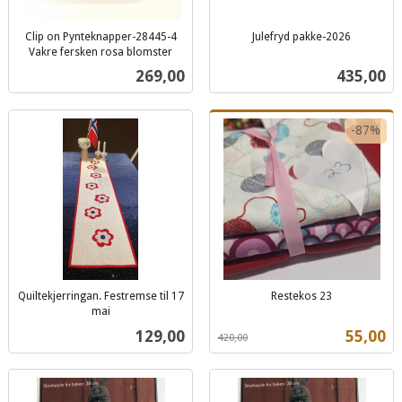
Clip on Pynteknapper-28445-4
Julefryd pakke-2026
inkl.
Vakre fersken rosa blomster
inkl.
mva.
Pris
Pris
269,00
435,00
mva.
-87%
Quiltekjerringan. Festremse til 17
Restekos 23
Rabatt
inkl.
mai
inkl.
mva.
Pris
Tilbud
129,00
55,00
420,00
mva.