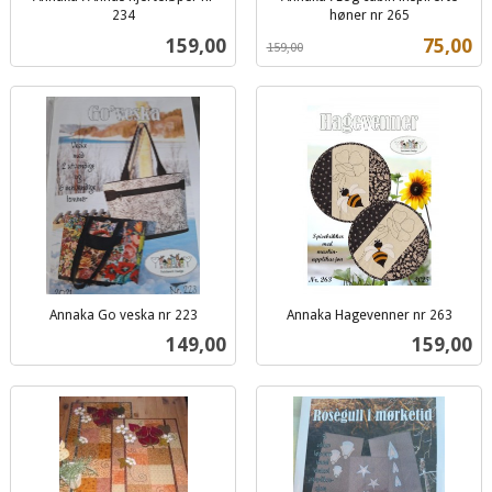
234
høner nr 265
inkl.
Rabatt
inkl.
Pris
Tilbud
159,00
75,00
159,00
mva.
mva.
Annaka Go veska nr 223
Annaka Hagevenner nr 263
inkl.
inkl.
Pris
Pris
149,00
159,00
mva.
mva.