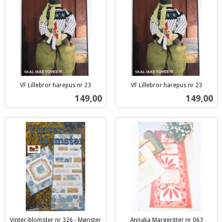
VF Lillebror harepus nr 23
VF Lillebror harepus nr 23
inkl.
inkl.
Pris
Pris
149,00
149,00
mva.
mva.
Vinter-blomster nr 326 - Mønster
Annaka Margeritter nr 063