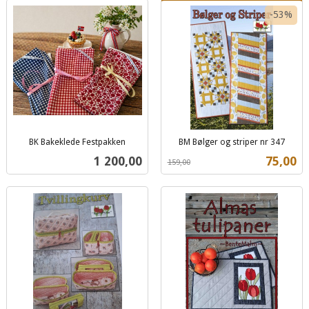
-53%
BK Bakeklede Festpakken
BM Bølger og striper nr 347
inkl.
Rabatt
inkl.
Pris
Tilbud
1 200,00
75,00
159,00
mva.
mva.