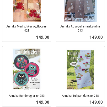
Annaka Med sukker og fløte nr
Annaka Rosegull i mørketid nr
023
213
inkl.
inkl.
Pris
Pris
149,00
149,00
mva.
mva.
Annaka Runde ugler nr 253
Annaka Tulipan dans nr 238
inkl.
inkl.
Pris
Pris
149,00
149,00
mva.
mva.