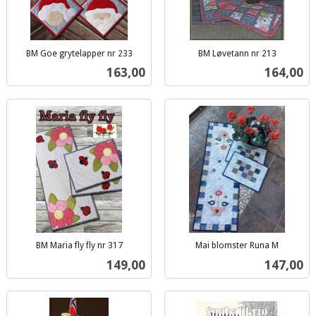
BM Goe grytelapper nr 233
BM Løvetann nr 213
inkl.
inkl.
Pris
Pris
163,00
164,00
mva.
mva.
BM Maria fly fly nr 317
Mai blomster Runa M
inkl.
inkl.
Pris
Pris
149,00
147,00
mva.
mva.