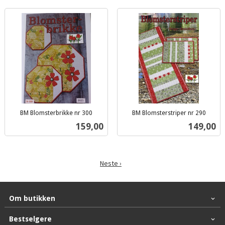
BM Blomsterbrikke nr 300
BM Blomsterstriper nr 290
inkl.
inkl.
Pris
Pris
159,00
149,00
mva.
mva.
Neste ›
Om butikken
Bestselgere