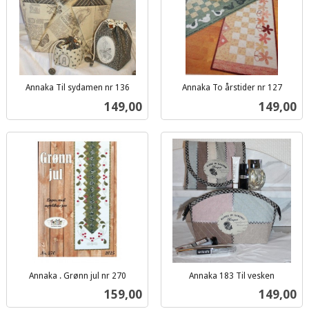
Annaka Til sydamen nr 136
Annaka To årstider nr 127
inkl.
inkl.
Pris
Pris
149,00
149,00
mva.
mva.
Annaka . Grønn jul nr 270
Annaka 183 Til vesken
inkl.
inkl.
Pris
Pris
159,00
149,00
mva.
mva.