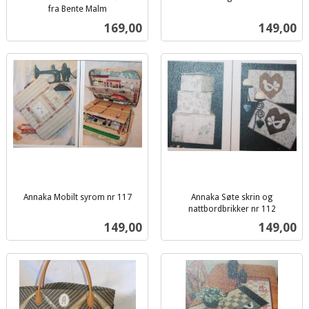
inkl.
fra Bente Malm
inkl.
mva.
Pris
Pris
169,00
149,00
mva.
Annaka Mobilt syrom nr 117
Annaka Søte skrin og
inkl.
nattbordbrikker nr 112
inkl.
mva.
Pris
Pris
149,00
149,00
mva.