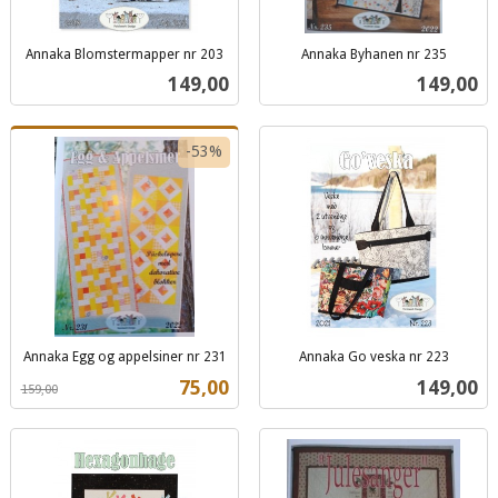
Annaka Blomstermapper nr 203
Annaka Byhanen nr 235
inkl.
inkl.
Pris
Pris
149,00
149,00
mva.
mva.
-53%
Annaka Egg og appelsiner nr 231
Annaka Go veska nr 223
Rabatt
inkl.
inkl.
Tilbud
Pris
75,00
149,00
159,00
mva.
mva.