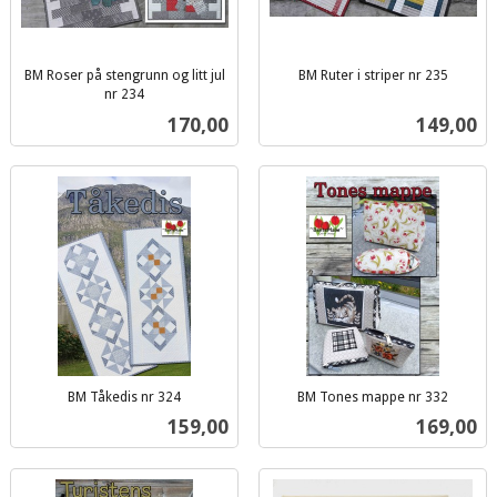
BM Roser på stengrunn og litt jul
BM Ruter i striper nr 235
inkl.
nr 234
inkl.
mva.
Pris
Pris
170,00
149,00
mva.
BM Tåkedis nr 324
BM Tones mappe nr 332
inkl.
inkl.
Pris
Pris
159,00
169,00
mva.
mva.