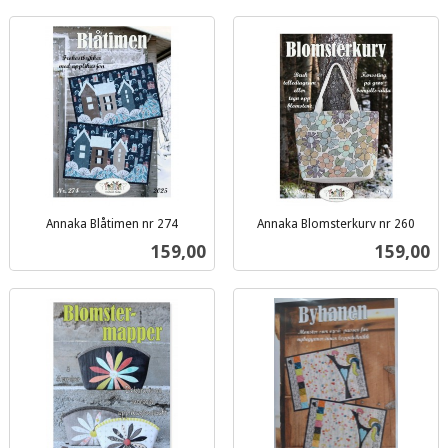
Annaka Blåtimen nr 274
Annaka Blomsterkurv nr 260
inkl.
inkl.
Pris
Pris
159,00
159,00
mva.
mva.