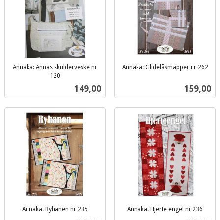
Annaka: Annas skulderveske nr
Annaka: Glidelåsmapper nr 262
inkl.
120
inkl.
mva.
Pris
Pris
149,00
159,00
mva.
Annaka. Byhanen nr 235
Annaka. Hjerte engel nr 236
inkl.
inkl.