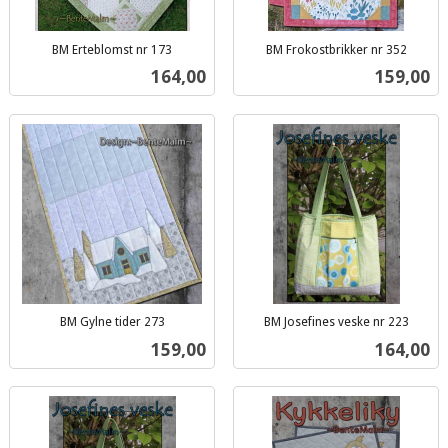
BM Erteblomst nr 173
BM Frokostbrikker nr 352
inkl.
inkl.
Pris
Pris
164,00
159,00
mva.
mva.
BM Gylne tider 273
BM Josefines veske nr 223
inkl.
inkl.
Pris
Pris
159,00
164,00
mva.
mva.