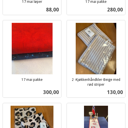
17 mai løper
17 mai pakke
inkl.
inkl.
Pris
Pris
88,00
280,00
mva.
mva.
17 mai pakke
2 -Kjøkkenhåndkler-Beige med
inkl.
rød striper
inkl.
mva.
Pris
Pris
300,00
130,00
mva.