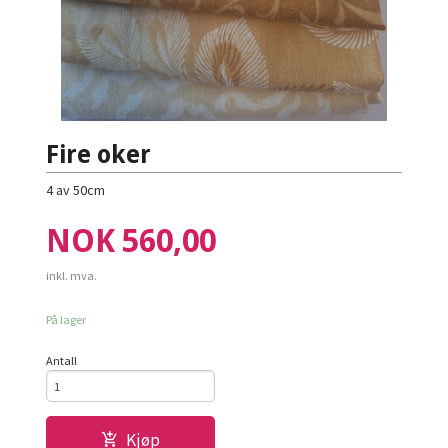
Fire oker
4 av 50cm
Pris
NOK
560,00
inkl. mva.
På lager
Antall
Kjøp