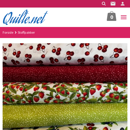
Gå
til
innholdet
0
Forside
Stoffpakker