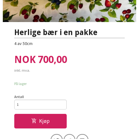
Herlige bær i en pakke
4 av 50cm
Pris
NOK
700,00
inkl. mva.
På lager
Antall
Kjøp