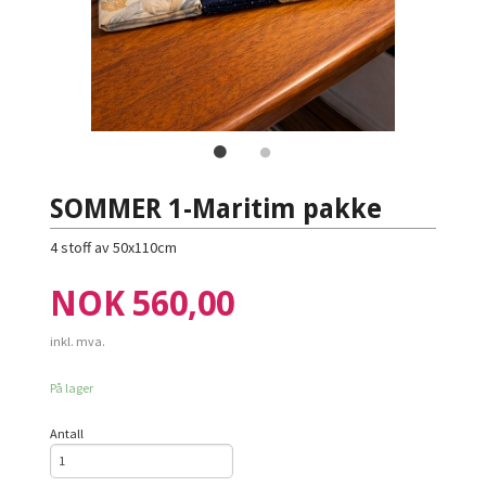
SOMMER 1-Maritim pakke
4 stoff av 50x110cm
Pris
NOK
560,00
inkl. mva.
På lager
Antall