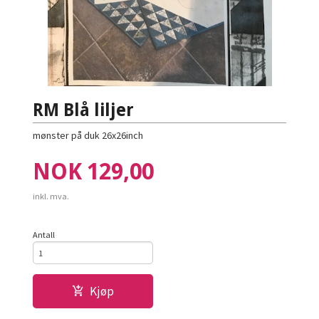
RM Blå liljer
mønster på duk 26x26inch
Pris
NOK
129,00
inkl. mva.
Antall
Kjøp