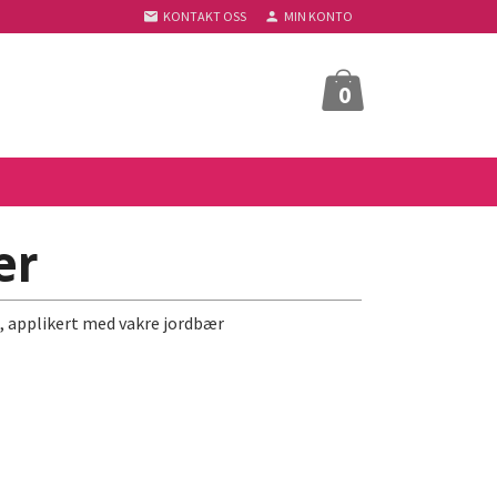
KONTAKT OSS
MIN KONTO
0
ær
, applikert med vakre jordbær