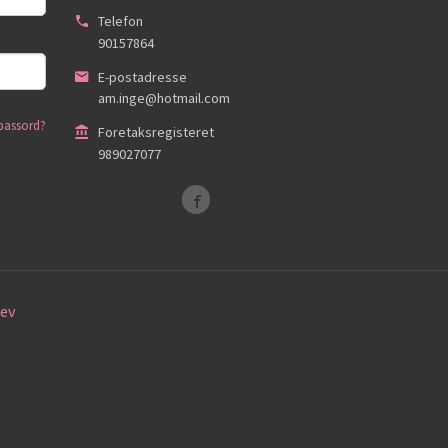
Telefon
90157864
E-postadresse
am.inge@hotmail.com
passord?
Foretaksregisteret
989027077
ev