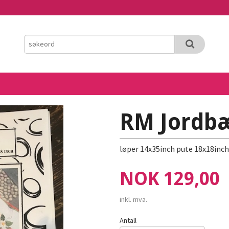
RM Jordb
løper 14x35inch pute 18x18inch
Pris
NOK
129,00
inkl. mva.
Antall