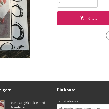
Kjøp
elgere
Din konto
E-postadresse
BK Nostalgisk pakke med
Bakekleder