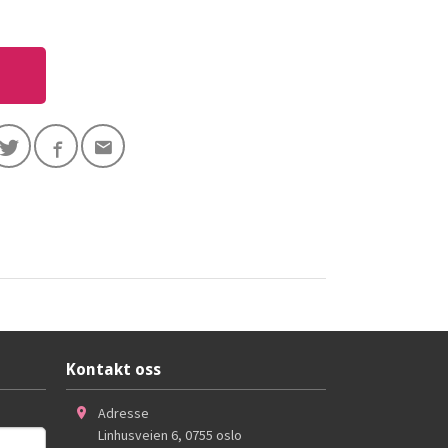
Kontakt oss
Adresse
Linhusveien 6
,
0755
oslo