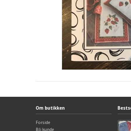
Om butikken
Bests
Forside
Bli kunde