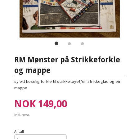
RM Mønster på Strikkeforkle
og mappe
sy ett koselig forkle til strikketøyet/en strikkeglad og en
mappe
Pris
NOK
149,00
inkl. mva.
Antall