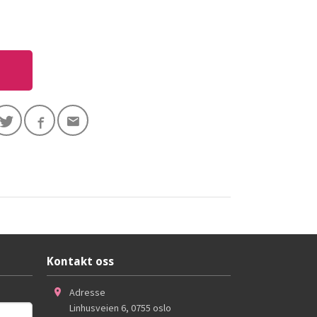
Kontakt oss
Adresse
Linhusveien 6
,
0755
oslo