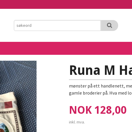
Runa M H
mønster på ett handlenett, med 
gamle broderier på. Hva med l
Pris
NOK
128,00
inkl. mva.