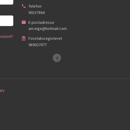
Telefon
90157864
E-postadresse
am.inge@hotmail.com
passord?
Foretaksregisteret
989027077
ev