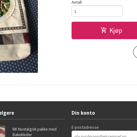
Antall
Kjøp
elgere
Din konto
E-postadresse
BK Nostalgisk pakke med
Bakekleder