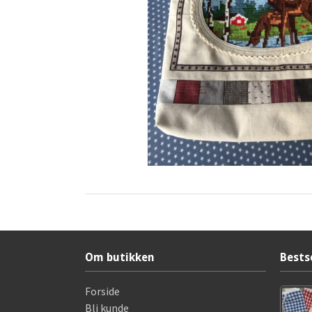
Om butikken
Bests
Forside
Bli kunde