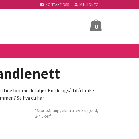
KONTAKT OSS
MIN KONTO
0
andlenett
fine lomme detaljer. En ide også til å bruke
ommen? Se hva du har.
"Stor pågang, ekstra leveringstid,
2-4 uker"