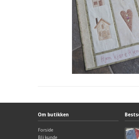
Om butikken
Bests
Forside
Bli kunde