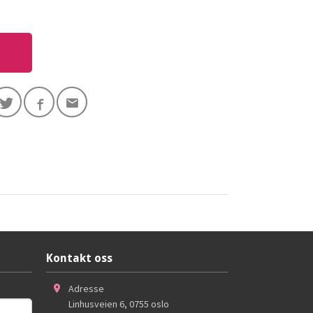
Kontakt oss
Adresse
Linhusveien 6
,
0755
oslo