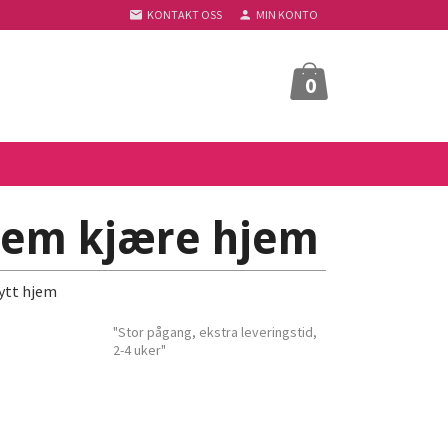
KONTAKT OSS
MIN KONTO
0
jem kjære hjem
nytt hjem
"Stor pågang, ekstra leveringstid,
2-4 uker"