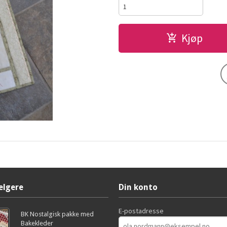
Kjøp
elgere
Din konto
E-postadresse
BK Nostalgisk pakke med
Bakekleder