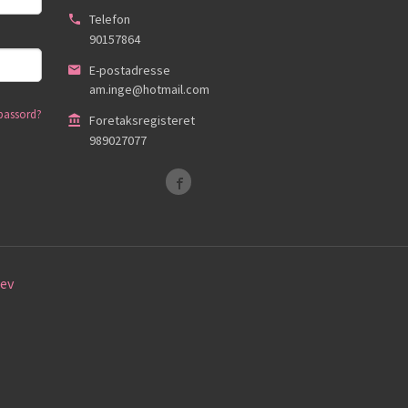
Telefon
90157864
E-postadresse
am.inge@hotmail.com
passord?
Foretaksregisteret
989027077
ev