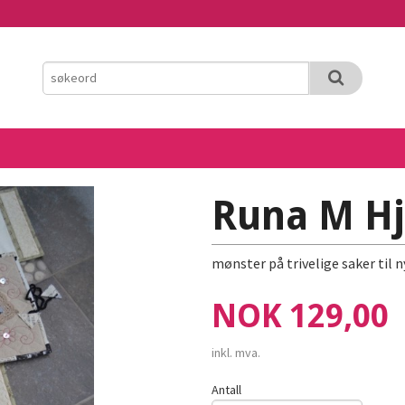
Runa M H
mønster på trivelige saker til 
Pris
NOK
129,00
inkl. mva.
Antall