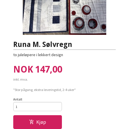
Runa M. Sølvregn
to juleløpere i lekkert design
Pris
NOK
147,00
inkl. mva.
"Stor pågang, ekstra leveringstid, 2-4 uker"
Antall
Kjøp