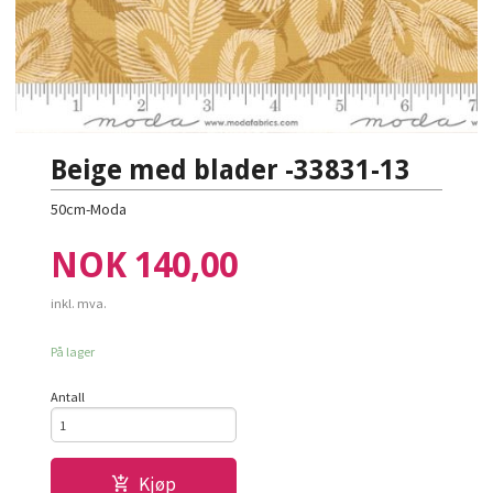
Beige med blader -33831-13
50cm-Moda
Pris
NOK
140,00
inkl. mva.
På lager
Antall
Kjøp