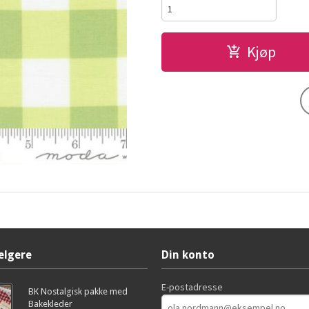
Kjøp
elgere
Din konto
E-postadresse
BK Nostalgisk pakke med
Bakekleder