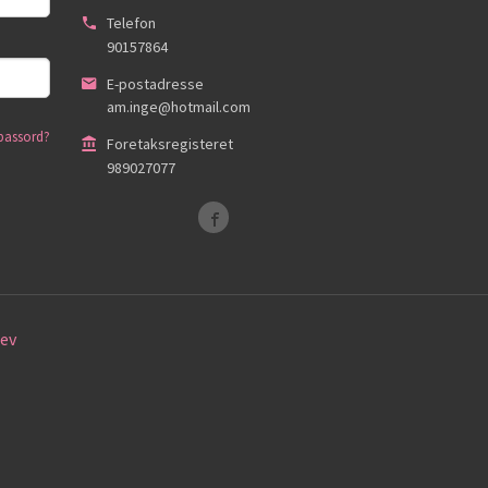
Telefon
90157864
E-postadresse
am.inge@hotmail.com
passord?
Foretaksregisteret
989027077
ev