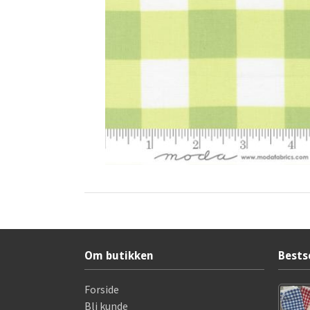
Om butikken
Bests
Forside
Bli kunde