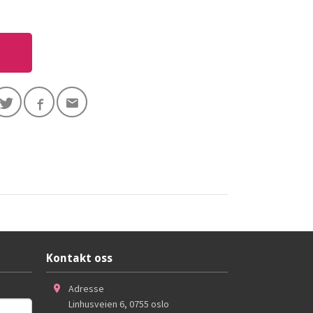
Kontakt oss
Adresse
Linhusveien 6
,
0755
oslo