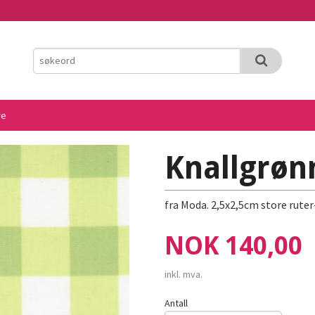
re
Knallgrøn
fra Moda. 2,5x2,5cm store rute
Pris
NOK
140,00
inkl. mva.
Antall